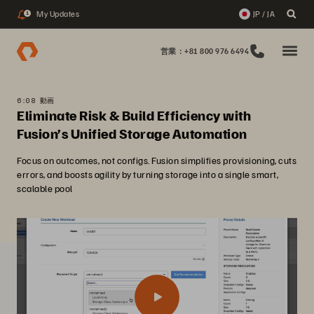
My Updates
JP / JA
1
営業：+81 800 976 6494
6:08 動画
Eliminate Risk & Build Efficiency with
Fusion’s Unified Storage Automation
Focus on outcomes, not configs. Fusion simplifies provisioning, cuts
errors, and boosts agility by turning storage into a single smart,
scalable pool