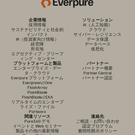
企業情報
ソリューション
採用情報
AI（人工知能）
サステナビリティと社会的
クラウド
インパクト
サイバー・レジリエンス
IR（投資家向け情報）
データ保護
経営陣
データベース
所在地
仮想化
エグゼクティブ・ブリーフ
ィング・センター
プラットフォームと製品
パートナー
エンタープライズ・デー
パートナー概要
タ・クラウド
Partner Central
Everpure プラットフォーム
パートナー認定
Evergreen//One
FlashArray
FlashBlade
FlashBlade//EXA
リアルタイムのエンタープ
ライズ・ファイル
Portworx
関連リソース
連絡先
Pure360 デモ
ご相談・お問い合わせ
イベントと Web セミナー
認定プログラム
製品その他の最新情報
脆弱性開示ポリシー