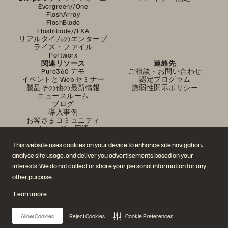
Evergreen//One
FlashArray
FlashBlade
FlashBlade//EXA
リアルタイムのエンタープ
ライズ・ファイル
Portworx
関連リソース
連絡先
Pure360 デモ
ご相談・お問い合わせ
イベントと Web セミナー
認定プログラム
製品その他の最新情報
脆弱性開示ポリシー
ニュースルーム
ブログ
導入事例
お客さまコミュニティ
ナレッジ・用語
This website uses cookies on your device to enhance site navigation,
analyse site usage, and deliver you advertisements based on your
公式 SNS
interests. We do not collect or share your personal information for any
是非フォローをお願いします！
other purpose.
Learn more
© 2026 Everpure, Inc. 無断転用は禁止されています。
Allow Cookies
Reject Cookies
Cookie Preferences
プライバシー・ポリシー
Web サイト利用規約
法務関連
トラスト・センター
クッキー設定
個人情報の販売・共有を拒否