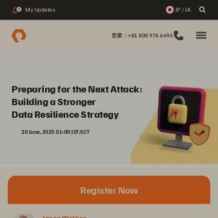
My Updates
JP / JA
1
営業：+81 800 976 6494
Preparing for the Next Attack:
Building a Stronger
Data Resilience Strategy
20 June, 2025 01:00 JST/JCT
Register Now
Jason Walker