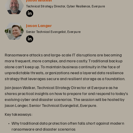
Technical Strategy Director, Cyber Resilience, Everpure
Jason Langer
Senior Technical Evangelist, Everpure
Ransomware attacks and large-scale IT disruptions are becoming
more frequent, more complex, and more costly. Traditional backup
alone can’t keep up. To maintain business continuity in the face of
unpredictable threats, organizations need a layered data resilience
strategy that leverages secure and resilient storage as a foundation.
Join Jason Walker, Technical Strategy Director at Everpure as he
shares practical insights on how to prepare for and respond to today’s
evolving cyber and disaster scenarios. The session will be hosted by
Jason Langer, Senior Technical Evangelist, Everpure.
Key takeaways:
Why traditional data protection often falls short against modern
ransomware and disaster scenarios