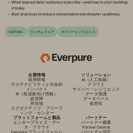
What layered data resilience looks like—and how to start building
it today
Best practices to ensure ransomware and disaster readiness
TechTalks
ランサムウェア
サイバーレジリエンス
企業情報
ソリューション
採用情報
AI（人工知能）
サステナビリティと社会的
クラウド
インパクト
サイバー・レジリエンス
IR（投資家向け情報）
データ保護
経営陣
データベース
所在地
仮想化
エグゼクティブ・ブリーフ
ィング・センター
プラットフォームと製品
パートナー
エンタープライズ・デー
パートナー概要
タ・クラウド
Partner Central
Everpure プラットフォーム
パートナー認定