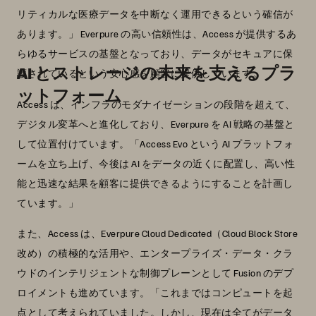
リティカルな医療データを中断なく運用できるという確信が
あります。」 Everpure の高い信頼性は、Access が提供するあ
らゆるサービスの基盤となっており、データがセキュアに保
AI とストレージの未来を支えるプラ
護されているという安心感を顧客に提供しています。
ットフォーム
Access は、インフラのモダナイゼーションの段階を超えて、
デジタル変革へと進化しており、Everpure を AI 戦略の基盤と
して位置付けています。「Access Evo という AI プラットフォ
ームを立ち上げ、今後は AI をデータの近くに配置し、高い性
能と迅速な結果を顧客に提供できるようにすることを計画し
ています。」
また、Access は、Everpure Cloud Dedicated（Cloud Block Store
改め）の積極的な活用や、エンタープライズ・データ・クラ
ウドのインテリジェントな制御プレーンとして Fusion のデプ
ロイメントも進めています。「これまではコンピュートを起
点として考えられていました。しかし、現在は全てがデータ