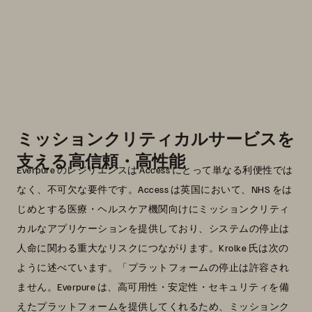
は、まさしくエンタープライズを
支える統合ストレージ基盤で
す。」
Rolf Krolke 氏
The Access Group リージョナル・テクノロジ
ー・ディレクター
ミッションクリティカルサービスを
支える高信頼・高性能
Everpure のレジリエンスは Access にとって単なる利便性では
なく、不可欠な要件です。Access は英国において、NHS をは
じめとする医療・ヘルスケア機関向けにミッションクリティ
カルなアプリケーションを提供しており、システムの停止は
人命に関わる重大なリスクにつながります。Krolke 氏は次の
ように述べています。「プラットフォームの停止は許容され
ません。Everpure は、高可用性・安定性・セキュリティを備
えたプラットフォームを提供してくれるため、ミッションク