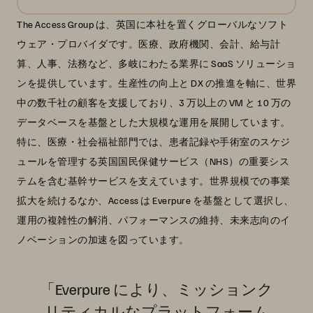
The Access Group は、英国に本社を置くグローバルなソフト
ウェア・プロバイダです。医療、政府機関、会計、給与計
算、人事、法務など、多岐にわたる業界に SaaS ソリューショ
ンを提供しています。生産性の向上と DX の推進を軸に、世界
中の数千社の顧客を支援しており、3 万以上の VM と 10 万の
データベースを基盤とした大規模な運用を展開しています。
特に、医療・社会福祉部門では、患者記録や手術室のスケジ
ュールを管理する英国国民保健サービス（NHS）の重要シス
テムを含む基幹サービスを支えています。世界規模での事業
拡大を続けるなか、Access は Everpure を基盤として選択し、
運用の複雑性の解消、パフォーマンスの維持、未来志向のイ
ノベーションの加速を図っています。
「Everpure により、ミッションク
リティカルなプラットフォーム