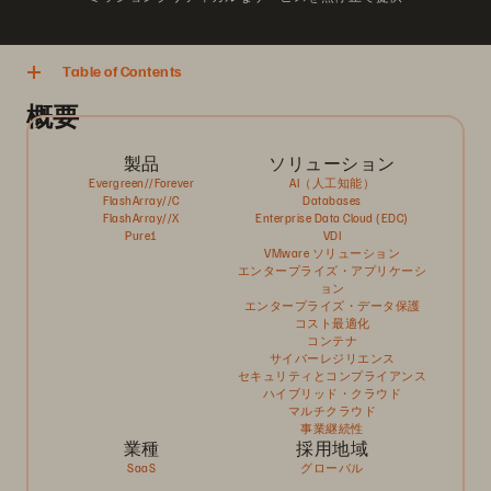
Table of Contents
概要
製品
ソリューション
Evergreen//Forever
AI（人工知能）
FlashArray//C
Databases
FlashArray//X
Enterprise Data Cloud (EDC)
Pure1
VDI
VMware ソリューション
エンタープライズ・アプリケーシ
ョン
エンタープライズ・データ保護
コスト最適化
コンテナ
サイバーレジリエンス
セキュリティとコンプライアンス
ハイブリッド・クラウド
マルチクラウド
事業継続性
業種
採用地域
SaaS
グローバル