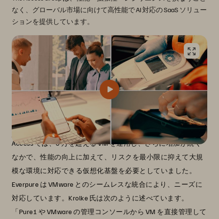
なく、グローバル市場に向けて高性能で AI 対応の SaaS ソリュー
ションを提供しています。
仮想化の可能性を最大化
Access では、3 万を超える VM を運用し、さらに増加が続く
なかで、性能の向上に加えて、リスクを最小限に抑えて大規
模な環境に対応できる仮想化基盤を必要としていました。
Everpure は VMware とのシームレスな統合により、ニーズに
対応しています。Krolke 氏は次のように述べています。
「Pure1 や VMware の管理コンソールから VM を直接管理して