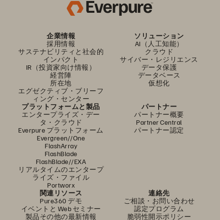
企業情報
ソリューション
採用情報
AI（人工知能）
サステナビリティと社会的
クラウド
インパクト
サイバー・レジリエンス
IR（投資家向け情報）
データ保護
経営陣
データベース
所在地
仮想化
エグゼクティブ・ブリーフ
ィング・センター
プラットフォームと製品
パートナー
エンタープライズ・デー
パートナー概要
タ・クラウド
Partner Central
Everpure プラットフォーム
パートナー認定
Evergreen//One
FlashArray
FlashBlade
FlashBlade//EXA
リアルタイムのエンタープ
ライズ・ファイル
Portworx
関連リソース
連絡先
Pure360 デモ
ご相談・お問い合わせ
イベントと Web セミナー
認定プログラム
製品その他の最新情報
脆弱性開示ポリシー