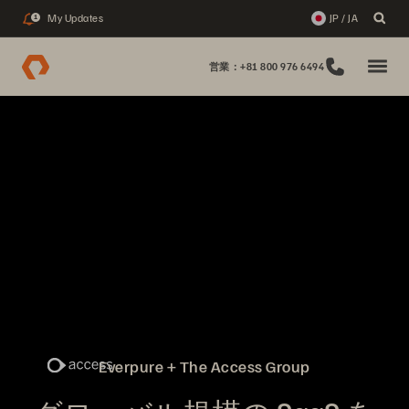
My Updates
JP / JA
1
営業：+81 800 976 6494
Everpure + The Access Group