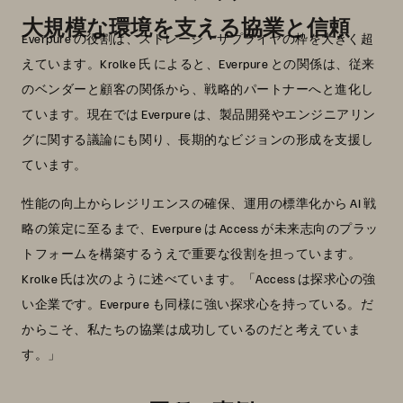
大規模な環境を支える協業と信頼
Everpure の役割は、ストレージ・サプライヤの枠を大きく超
えています。Krolke 氏 によると、Everpure との関係は、従来
のベンダーと顧客の関係から、戦略的パートナーへと進化し
ています。現在では Everpure は、製品開発やエンジニアリン
グに関する議論にも関り、長期的なビジョンの形成を支援し
ています。
性能の向上からレジリエンスの確保、運用の標準化から AI 戦
略の策定に至るまで、Everpure は Access が未来志向のプラッ
トフォームを構築するうえで重要な役割を担っています。
Krolke 氏は次のように述べています。「Access は探求心の強
い企業です。Everpure も同様に強い探求心を持っている。だ
からこそ、私たちの協業は成功しているのだと考えていま
す。」