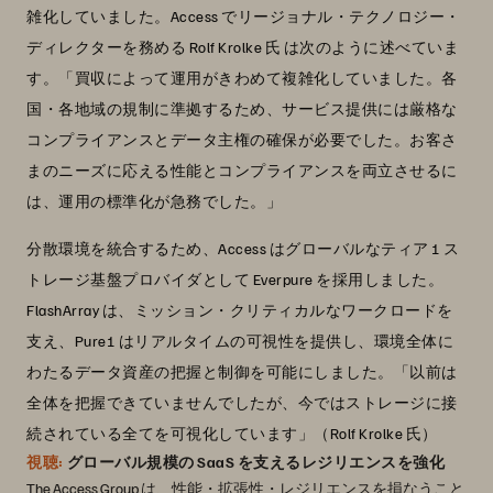
雑化していました。Access でリージョナル・テクノロジー・
ディレクターを務める Rolf Krolke 氏 は次のように述べていま
す。「買収によって運用がきわめて複雑化していました。各
国・各地域の規制に準拠するため、サービス提供には厳格な
コンプライアンスとデータ主権の確保が必要でした。お客さ
まのニーズに応える性能とコンプライアンスを両立させるに
は、運用の標準化が急務でした。」
分散環境を統合するため、Access はグローバルなティア 1 ス
トレージ基盤プロバイダとして Everpure を採用しました。
FlashArray は、ミッション・クリティカルなワークロードを
支え、Pure1 はリアルタイムの可視性を提供し、環境全体に
わたるデータ資産の把握と制御を可能にしました。「以前は
全体を把握できていませんでしたが、今ではストレージに接
続されている全てを可視化しています」（Rolf Krolke 氏）
視聴:
グローバル規模の SaaS を支えるレジリエンスを強化
The Access Group は、性能・拡張性・レジリエンスを損なうこと