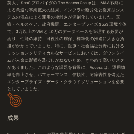
英大手 SaaS プロバイダの The Access Group は、M&A 戦略に
よる急速な事業拡大の結果、インフラの断片化と従来型シス
テムの混在による運用の複雑さが深刻化していました。医
療・ヘルスケア、政府機関、エンタープライズ SaaS 環境全体
で、3万以上の VM と 10万のデータベースを管理する必要が
あり、性能の維持、可視性の確保、標準化の推進に大きな負
担がかかっていました。特に、医療・社会福祉分野における
ミッションクリティカルなサービスにおいては、ダウンタイ
ムが人命に影響を及ぼしかねないため、きわめて高いリスク
がありました。このような課題を背景に、Access は、運用効
率を向上させ、パフォーマンス、信頼性、耐障害性を備えた
エンタープライズ・データ・クラウドソリューションを必要
としていました。
成果