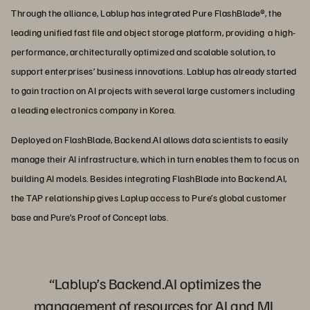
Through the alliance, Lablup has integrated Pure FlashBlade®, the
leading unified fast file and object storage platform, providing a high-
performance, architecturally optimized and scalable solution, to
support enterprises’ business innovations. Lablup has already started
to gain traction on AI projects with several large customers including
a leading electronics company in Korea.
Deployed on FlashBlade, Backend.AI allows data scientists to easily
manage their AI infrastructure, which in turn enables them to focus on
building AI models. Besides integrating FlashBlade into Backend.AI,
the TAP relationship gives Laplup access to Pure’s global customer
base and Pure’s Proof of Concept labs.
“Lablup’s Backend.AI optimizes the
management of resources for AI and ML