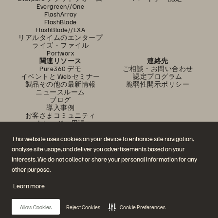
Evergreen//One
FlashArray
FlashBlade
FlashBlade//EXA
リアルタイムのエンタープ
ライズ・ファイル
Portworx
関連リソース
連絡先
Pure360 デモ
ご相談・お問い合わせ
イベントと Web セミナー
認定プログラム
製品その他の最新情報
脆弱性開示ポリシー
ニュースルーム
ブログ
導入事例
お客さまコミュニティ
ナレッジ・用語
This website uses cookies on your device to enhance site navigation,
analyse site usage, and deliver you advertisements based on your
公式 SNS
interests. We do not collect or share your personal information for any
是非フォローをお願いします！
other purpose.
Learn more
© 2026 Everpure, Inc. 無断転用は禁止されています。
Allow Cookies
Reject Cookies
Cookie Preferences
プライバシー・ポリシー
Web サイト利用規約
法務関連
トラスト・センター