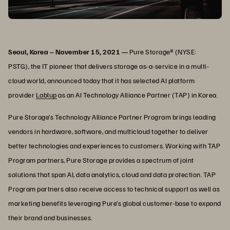
Seoul, Korea – November 15, 2021 —
Pure Storage® (NYSE:
PSTG), the IT pioneer that delivers storage as-a-service in a multi-
cloud world, announced today that it has selected AI platform
provider
Lablup
as an AI Technology Alliance Partner (TAP) in Korea.
Pure Storage’s Technology Alliance Partner Program brings leading
vendors in hardware, software, and multicloud together to deliver
better technologies and experiences to customers. Working with TAP
Program partners, Pure Storage provides a spectrum of joint
solutions that span AI, data analytics, cloud and data protection. TAP
Program partners also receive access to technical support as well as
marketing benefits leveraging Pure’s global customer-base to expand
their brand and businesses.