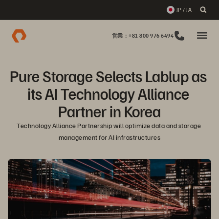
JP / JA
営業：+81 800 976 6494
Pure Storage Selects Lablup as 
its AI Technology Alliance 
Partner in Korea
Technology Alliance Partnership will optimize data and storage 
management for AI infrastructures