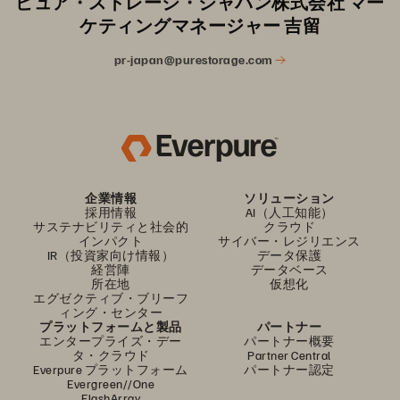
ピュア・ストレージ・ジャパン株式会社 マー
ケティングマネージャー 吉留
pr-japan@purestorage.com
企業情報
ソリューション
採用情報
AI（人工知能）
サステナビリティと社会的
クラウド
インパクト
サイバー・レジリエンス
IR（投資家向け情報）
データ保護
経営陣
データベース
所在地
仮想化
エグゼクティブ・ブリーフ
ィング・センター
プラットフォームと製品
パートナー
エンタープライズ・デー
パートナー概要
タ・クラウド
Partner Central
Everpure プラットフォーム
パートナー認定
Evergreen//One
FlashArray