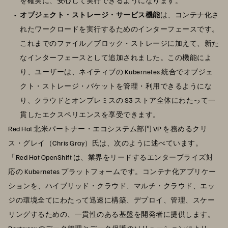
を確実に、安心して実行できるようになります。
オブジェクト・ストレージ・サービス機能
は、コンテナ化さ
れたワークロードを実行するためのインターフェースです。
これまでのファイル／ブロック・ストレージに加えて、新た
なインターフェースとして追加されました。この機能によ
り、ユーザーは、ネイティブの Kubernetes 統合でオブジェ
クト・ストレージ・バケットを管理・利用できるようにな
り、クラウドとオンプレミスの S3 ストア全体にわたって一
貫したエクスペリエンスを享受できます。
Red Hat 北米パートナー・エコシステム部門 VP を務めるクリ
ス・グレイ（Chris Gray）氏は、次のように述べています。
「Red Hat OpenShift は、業界をリードするエンタープライズ対
応の Kubernetes プラットフォームです。コンテナ化アプリケー
ションを、ハイブリッド・クラウド、マルチ・クラウド、エッ
ジの環境全てにわたって迅速に構築、デプロイ、管理、スケー
リングするための、一貫性のある基盤を開発者に提供します。