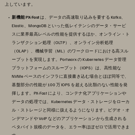
上しています。
新機能 PX-Fast
は、データの高速取り込みを要する Kafka、
Elastic、MongoDB といった低レイテンシのデータ・サービ
スに業界最高レベルの性能を提供するほか、オンライン・ト
ランザクション処理（OLTP）、オンライン分析処理
（OLAP）、機械学習（ML）のワークロードにおける高スル
ープットを実現します。Portworx の Kubernetes データ管理
プラットフォームのスループット（IOPS）は、高性能な
NVMe ベースのインフラに直接書き込む場合とほぼ同等で、
基盤部分の性能が 100 万 IOPS を超える比類のない性能を発
揮します。PX-Fast により、コンテナ化アプリケーションや
データの処理では、Kubernetes データ・ストレージをローカ
ル・ストレージと同様に扱えるようになります。ビデオ・オ
ンデマンドや VoIP などのアプリケーションから生成される
ペタバイト規模のデータを、エラー率ほぼゼロで活用できま