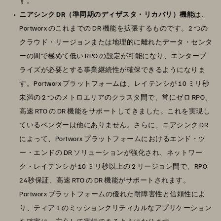
す。
ニアシンク DR（準同期のディザスタ・リカバリ）機能
は、
Portworx のこれまでの DR 機能を拡張するものです。2 つの
クラウド・リージョンまたは地理的に離れたデータ・センタ
ーの間で極めて低い RPO の設定が可能になり、エンタープ
ライズが必要とする事業継続性が確保できるようになりま
す。Portworx プラットフォームは、レイテンシが 10 ミリ秒
未満の 2 つのメトロエリアのクラスタ間で、常にゼロ RPO、
高速 RTO の DR 機能をサポートしてきました。これを実現し
ているベンダーは他にありません。さらに、ニアシンク DR
によって、Portworx プラットフォームにおけるエンド・ツ
ー・エンドの DR ソリューションが強化され、ネットワー
ク・レイテンシが 10 ミリ秒以上の 2 リージョン間で、RPO
24秒保証、高速 RTO の DR 機能がサポートされます。
Portworx プラットフォームの優れた耐障害性と信頼性によ
り、ティア 1 のミッションクリティカルなアプリケーション