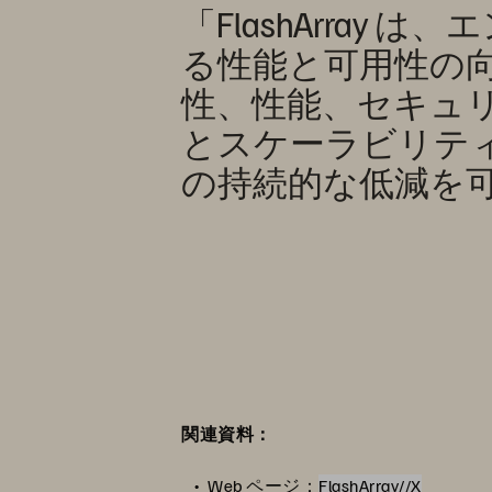
「FlashArra
る性能と可用性の
性、性能、セキュリテ
とスケーラビリティ
の持続的な低減を
関連資料：
Web ページ：
FlashArray//X