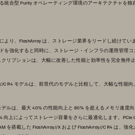
統合型 Purity オペレーティング環境のアーキテクチャを
より、FlashArray は、ストレージ業界をリードし続け
ドを強化すると同時に、ストレージ・インフラの運用管理コスト
rever サブスクリプションは、大幅に改善した性能と効率性を完
 FlashArray//C R4 モデルは、前世代のモデルと比較して、
 モデルは、最大 40% の性能向上と 80% を超えるメモリ
% 向上によってストレージ容量をさらに最適化します。PCIe 
 DRAM を搭載した FlashArray//X および FlashArray//