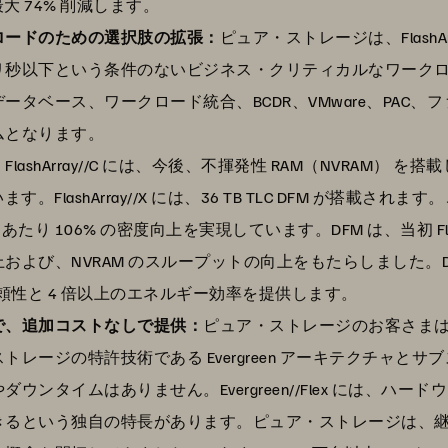
大 74% 削減します。
ロードのための選択肢の拡張：
ピュア・ストレージは、FlashArray
ミリ秒以下という条件のないビジネス・クリティカルなワーク
タベース、ワークロード統合、BCDR、VMware、PAC
ムとなります。
：
FlashArray//C には、今後、不揮発性 RAM（NVRAM） を搭載した 
lashArray//X には、36 TB TLC DFM が搭載されます
U あたり 106% の密度向上を実現しています。DFM は、当初 Fla
び、NVRAM のスループットの向上をもたらしました。Dire
頼性と 4 倍以上のエネルギー効率を提供します。
で、追加コストなしで提供：
ピュア・ストレージのお客さまは
レージの特許技術である Evergreen アーキテクチャと
ンタイムはありません。Evergreen//Flex には、ハ
きるという独自の特長があります。ピュア・ストレージは、