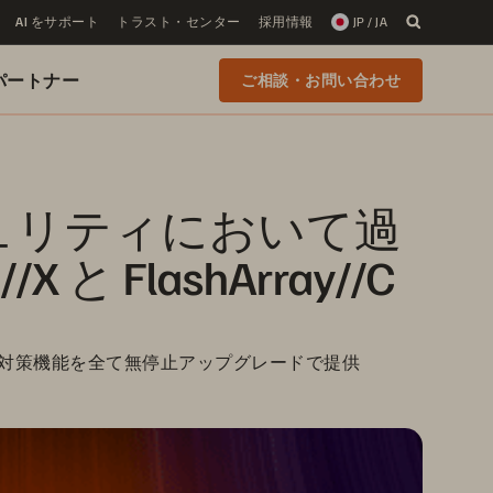
AI をサポート
トラスト・センター
採用情報
JP / JA
 のパートナー
ご相談・お問い合わせ
ュリティにおいて過
 FlashArray//C 
ェア対策機能を全て無停止アップグレードで提供