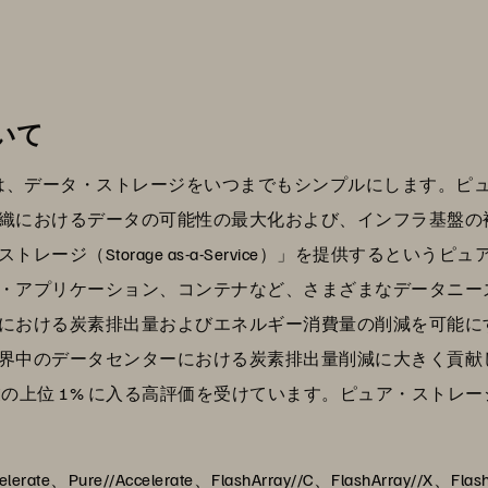
いて
G）は、データ・ストレージをいつまでもシンプルにします。
織におけるデータの可能性の最大化および、インフラ基盤の
ージ（Storage as-a-Service）」を提供するとい
・アプリケーション、コンテナなど、さまざまなデータニー
における炭素排出量およびエネルギー消費量の削減を可能に
界中のデータセンターにおける炭素排出量削減に大きく貢献
 企業の上位 1% に入る高評価を受けています。ピュア・スト
ate、Pure//Accelerate、FlashArray//C、FlashArray//X、Flas