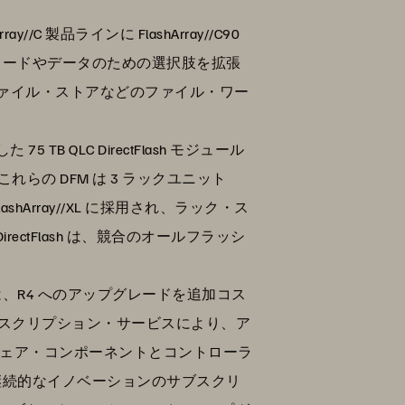
//C 製品ラインに FlashArray//C90
ロードやデータのための選択肢を拡張
、ファイル・ストアなどのファイル・ワー
75 TB QLC DirectFlash モジュール
。これらの DFM は 3 ラックユニット
shArray//XL に採用され、ラック・ス
ctFlash は、競合のオールフラッシ
、R4 へのアップグレードを追加コス
サブスクリプション・サービスにより、ア
ードウェア・コンポーネントとコントローラ
継続的なイノベーションのサブスクリ