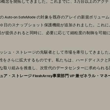
の概念を開拓してきました。これまでに、3万台以上のアクテ
。
rray の Auto-on SafeMode の対象を既存のアレイの新
30 日のスナップショット保護機能が追加されました。これ
護が提供されると同時に、必要に応じて細粒度の制御を可能
・ストレージの先駆者として市場を牽引してきました。第 4 世代の 
で培った優位性をさらに拡大するものです。私たちは、ハードディス
な取り組みを推進し、次世代のデータセンターに求められる圧倒
ュア・ストレージ FlashArray事業部門 VP 兼ゼネラル・