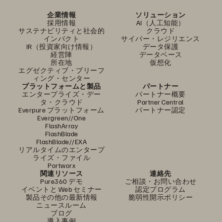
企業情報
ソリューション
採用情報
AI（人工知能）
サステナビリティと社会的
クラウド
インパクト
サイバー・レジリエンス
IR（投資家向け情報）
データ保護
経営陣
データベース
所在地
仮想化
エグゼクティブ・ブリーフ
ィング・センター
プラットフォームと製品
パートナー
エンタープライズ・デー
パートナー概要
タ・クラウド
Partner Central
Everpure プラットフォーム
パートナー認定
Evergreen//One
FlashArray
FlashBlade
FlashBlade//EXA
リアルタイムのエンタープ
ライズ・ファイル
Portworx
関連リソース
連絡先
Pure360 デモ
ご相談・お問い合わせ
イベントと Web セミナー
認定プログラム
製品その他の最新情報
脆弱性開示ポリシー
ニュースルーム
ブログ
導入事例