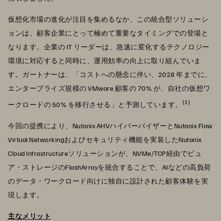
仮想化市場の進化が注目を集めるなか、この統合型ソリューシ
ョンは、顧客企業にとって極めて重要なタイミングでの登場と
なります。企業の IT リーダーは、急速に変化するテクノロジー
環境に対応すると同時に、運用効率の向上に取り組んでいま
す。ガートナーは、「コストへの懸念に伴い、2028 年までに、
エンタープライズ規模の VMware 顧客の 70% が、自社の仮想ワ
(1)
ークロードの 50% を移行させる」と予測しています。
今回の提携により、Nutanix AHVハイパーバイザーとNutanix Flow
Virtual Networkingおよびセキュリティ機能を実装したNutanix
Cloud Infrastructureソリューションが、NVMe/TCP経由でピュ
ア・ストレージのFlashArrayを統合することで、AIなどの高負荷
のデータ・ワークロード向けに独自に設計された顧客体験を実
現します。
主なメリット