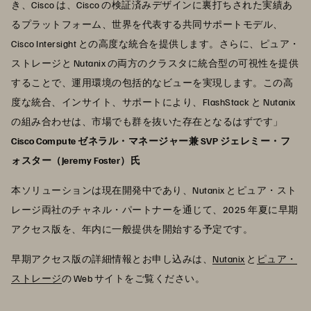
き、Cisco は、Cisco の検証済みデザインに裏打ちされた実績あ
るプラットフォーム、世界を代表する共同サポートモデル、
Cisco Intersight との高度な統合を提供します。さらに、ピュア・
ストレージと Nutanix の両方のクラスタに統合型の可視性を提供
することで、運用環境の包括的なビューを実現します。この高
度な統合、インサイト、サポートにより、FlashStack と Nutanix
の組み合わせは、市場でも群を抜いた存在となるはずです」
Cisco Compute ゼネラル・マネージャー兼 SVP ジェレミー・フ
ォスター（Jeremy Foster）氏
本ソリューションは現在開発中であり、Nutanix とピュア・スト
レージ両社のチャネル・パートナーを通じて、2025 年夏に早期
アクセス版を、年内に一般提供を開始する予定です。
早期アクセス版の詳細情報とお申し込みは、
Nutanix
と
ピュア・
ストレージ
の Web サイトをご覧ください。