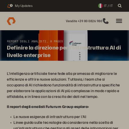
My Updates
IT / IT
2
Vendite +39 80 0826 980
REPORT DEGLI ANALISTI, 8 PAGES
Definire la direzione per l'infrastruttura AI di
livello enterprise
L'intelligenza artificiale tiene fede alla promessa di migliorare le
efficienze e offrire nuove soluzioni. Tuttavia, i team che si
occupano di AI richiedono funzionalità di infrastruttura specifiche
per elaborare le applicazioni di AI più complesse in modo rapido e
affidabile, e in linea con la crescita dei dati nel tempo.
Il report degli analisti Futurum Group esplora:
Le nuove esigenze di infrastruttura per l'AI
Linee guida sulle tecnologie da considerare nella scelta di
un'infrastruttura che gestisca gli asset delle informazioni per