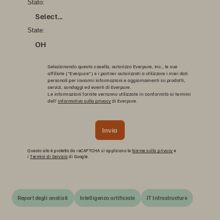
Stato:
Select...
State:
OH
Selezionando questa casella, autorizzo Everpure, Inc., le sue
affiliate ("Everpure") e i partner autorizzati a utilizzare i miei dati
personali per inviarmi informazioni e aggiornamenti su prodotti,
servizi, sondaggi ed eventi di Everpure.
Le informazioni fornite verranno utilizzate in conformità ai termini
dell'
Informativa sulla privacy
di Everpure.
Invia
Questo sito è protetto da reCAPTCHA si applicano le
Norme sulla privacy
e
i
Termini di Servizio
di Google.
Report degli analisti
Intelligenza artificiale
IT Infrastructure