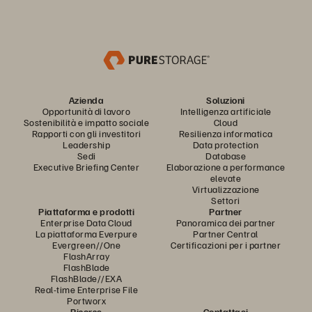
Azienda
Soluzioni
Opportunità di lavoro
Intelligenza artificiale
Sostenibilità e impatto sociale
Cloud
Rapporti con gli investitori
Resilienza informatica
Leadership
Data protection
Sedi
Database
Executive Briefing Center
Elaborazione a performance
elevate
Virtualizzazione
Settori
Piattaforma e prodotti
Partner
Enterprise Data Cloud
Panoramica dei partner
La piattaforma Everpure
Partner Central
Evergreen//One
Certificazioni per i partner
FlashArray
FlashBlade
FlashBlade//EXA
Real-time Enterprise File
Portworx
Risorse
Contattaci