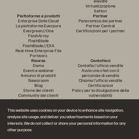
elevate
Virtualizzazione
Settori
Piattaforma e prodotti
Partner
Enterprise Data Cloud
Panoramica dei partner
La piattaforma Everpure
Partner Central
Evergreen//One
Certificazioni per i partner
FlashArray
FlashBlade
FlashBlade//EXA
Real-time Enterprise File
Portworx
Risorse
Contattaci
Demo
Contatta l'ufficio vendite
Eventi e webinar
Avvia una chat con il
Annunci di prodotti
personale di vendita
Newsroom
Chiama l'ufficio vendite
Blog
Certificazioni
Storie dei clienti
Policy per la divulgazione delle
Community dei clienti
vulnerabilità
Articolo della knowledge base
This website uses cookies on your device to enhance site navigation,
analyse site usage, and deliver you advertisements based on your
Partecipa alla conversazione
interests. We do not collect or share your personal information for any
Segui tutti i canali social ufficiali di Everpure
other purpose.