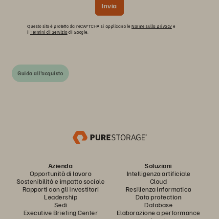
Invia
Questo sito è protetto da reCAPTCHA si applicano le
Norme sulla privacy
e
i
Termini di Servizio
di Google.
Guida all'acquisto
Azienda
Soluzioni
Opportunità di lavoro
Intelligenza artificiale
Sostenibilità e impatto sociale
Cloud
Rapporti con gli investitori
Resilienza informatica
Leadership
Data protection
Sedi
Database
Executive Briefing Center
Elaborazione a performance