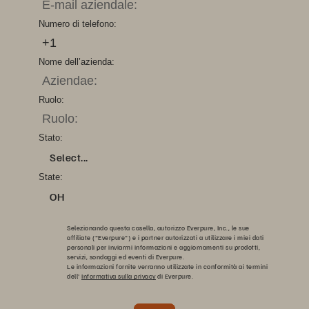
Numero di telefono:
Nome dell’azienda:
Ruolo:
Stato:
Select...
State:
OH
Selezionando questa casella, autorizzo Everpure, Inc., le sue
affiliate ("Everpure") e i partner autorizzati a utilizzare i miei dati
personali per inviarmi informazioni e aggiornamenti su prodotti,
servizi, sondaggi ed eventi di Everpure.
Le informazioni fornite verranno utilizzate in conformità ai termini
dell'
Informativa sulla privacy
di Everpure.