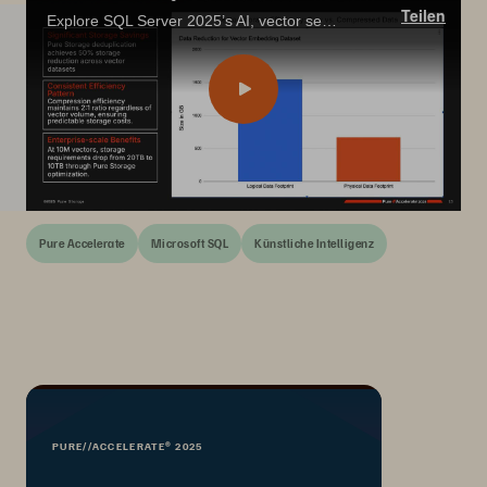
Teilen
Explore SQL Server 2025’s AI, vector search, REST support, and see how Pure Storage boosts performance for modern database workloads
Pure Accelerate
Microsoft SQL
Künstliche Intelligenz
PURE//ACCELERATE® 2025