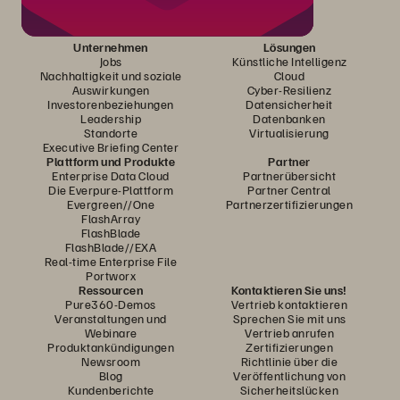
Unternehmen
Lösungen
Jobs
Künstliche Intelligenz
Nachhaltigkeit und soziale
Cloud
Auswirkungen
Cyber-Resilienz
Investorenbeziehungen
Datensicherheit
Leadership
Datenbanken
Standorte
Virtualisierung
Executive Briefing Center
Plattform und Produkte
Partner
Enterprise Data Cloud
Partnerübersicht
Die Everpure-Plattform
Partner Central
Evergreen//One
Partnerzertifizierungen
FlashArray
FlashBlade
FlashBlade//EXA
Real-time Enterprise File
Portworx
Ressourcen
Kontaktieren Sie uns!
Pure360-Demos
Vertrieb kontaktieren
Veranstaltungen und
Sprechen Sie mit uns
Webinare
Vertrieb anrufen
Produktankündigungen
Zertifizierungen
Newsroom
Richtlinie über die
Blog
Veröffentlichung von
Kundenberichte
Sicherheitslücken