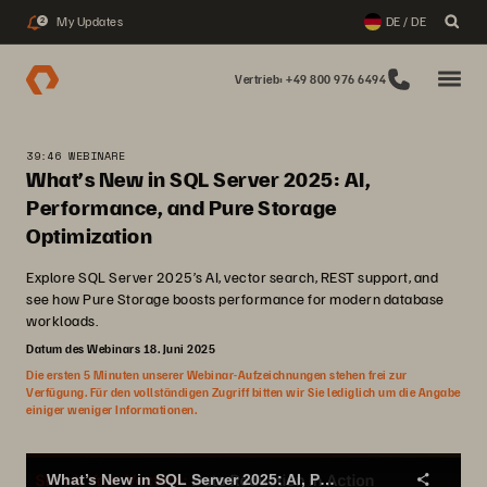
My Updates
DE / DE
2
Vertrieb: +49 800 976 6494
39:46 WEBINARE
What’s New in SQL Server 2025: AI,
Performance, and Pure Storage
Optimization
Explore SQL Server 2025’s AI, vector search, REST support, and
see how Pure Storage boosts performance for modern database
workloads.
Datum des Webinars 18. Juni 2025
Die ersten 5 Minuten unserer Webinar-Aufzeichnungen stehen frei zur
Verfügung. Für den vollständigen Zugriff bitten wir Sie lediglich um die Angabe
einiger weniger Informationen.
What’s New in SQL Server 2025: AI, Performance, and Pure Storage Optimization