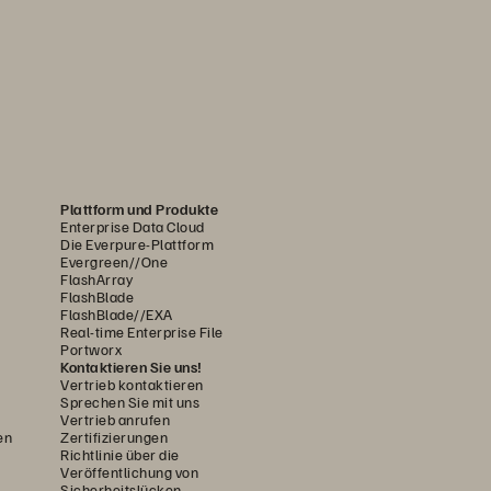
Plattform und Produkte
Enterprise Data Cloud
Die Everpure-Plattform
Evergreen//One
FlashArray
FlashBlade
FlashBlade//EXA
Real-time Enterprise File
Portworx
Kontaktieren Sie uns!
Vertrieb kontaktieren
Sprechen Sie mit uns
Vertrieb anrufen
en
Zertifizierungen
Richtlinie über die
Veröffentlichung von
Sicherheitslücken