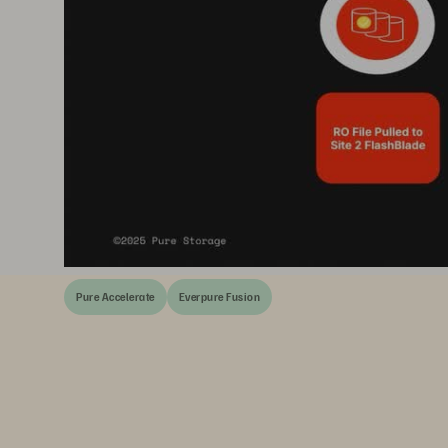
Pure Accelerate
Everpure Fusion