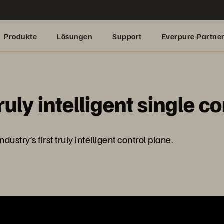
Produkte
Lösungen
Support
Everpure-Partne
truly intelligent single c
ustry’s first truly intelligent control plane.