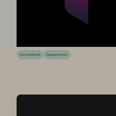
Pure Accelerate
Everpure Fusion