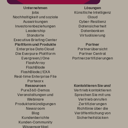
Unternehmen
Lösungen
Jobs
Künstliche Intelligenz
Nachhaltigkeit und soziale
Cloud
Auswirkungen
Cyber-Resilienz
Investorenbeziehungen
Datensicherheit
Leadership
Datenbanken
Standorte
Virtualisierung
Executive Briefing Center
Plattform und Produkte
Partner
Enterprise Data Cloud
Partnerübersicht
Die Everpure-Plattform
Partner Central
Evergreen//One
Partnerzertifizierungen
FlashArray
FlashBlade
FlashBlade//EXA
Real-time Enterprise File
Portworx
Ressourcen
Kontaktieren Sie uns!
Pure360-Demos
Vertrieb kontaktieren
Veranstaltungen und
Sprechen Sie mit uns
Webinare
Vertrieb anrufen
Produktankündigungen
Zertifizierungen
Newsroom
Richtlinie über die
Blog
Veröffentlichung von
Kundenberichte
Sicherheitslücken
Kunden-Community
Wissensartikel