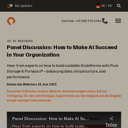
My Updates
DE / DE
2
Vertrieb: +49 800 976 6494
38:35 WEBINARE
Panel Discussion: How to Make AI Succeed
in Your Organization
Hear from experts on how to build scalable AI platforms with Pure
Storage & Portworx®—balancing data, infrastructure, and
performance.
Datum des Webinars 18. Juni 2025
Die ersten 5 Minuten unserer Webinar-Aufzeichnungen stehen frei zur
Verfügung. Für den vollständigen Zugriff bitten wir Sie lediglich um die Angabe
einiger weniger Informationen.
Panel Discussion: How to Make AI Succeed in Your Organization
Teilen
Hear from experts on how to build scalable AI platforms with Pure Storage & Portworx®—balancing data, infrastructure, and performance