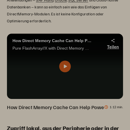
Datenbanken – kann so einfach sein wie das Einfügen von
DirectMemory-Modulen. Es ist keine Konfiguration oder
Optimierung erforderlich.
How Direct Memory Cache Can Help Power Your Mission Critical Workloads with Pure Storage and Intel Optane
Teilen
Pure FlashArray//X with Direct Memory Modules deliver the low latency and throughput you need for your most critical applications.
How Direct Memory Cache Can Help Power Your Missio
1
12 min.
Zugriff lokal, aus der Peripherie oder in der