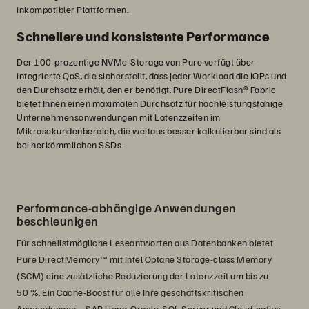
inkompatibler Plattformen.
Schnellere und konsistente Performance
Der 100-prozentige NVMe-Storage von Pure verfügt über
integrierte QoS, die sicherstellt, dass jeder Workload die IOPs und
den Durchsatz erhält, den er benötigt. Pure DirectFlash® Fabric
bietet Ihnen einen maximalen Durchsatz für hochleistungsfähige
Unternehmensanwendungen mit Latenzzeiten im
Mikrosekundenbereich, die weitaus besser kalkulierbar sind als
bei herkömmlichen SSDs.
Performance-abhängige Anwendungen
beschleunigen
Für schnellstmögliche Leseantworten aus Datenbanken bietet
Pure DirectMemory™ mit Intel Optane Storage-class Memory
(SCM) eine zusätzliche Reduzierung der Latenzzeit um bis zu
50 %. Ein Cache-Boost für alle Ihre geschäftskritischen
Anwendungen –
SAP Hana
,
Oracle
,
SQL Server
und Cloud-native