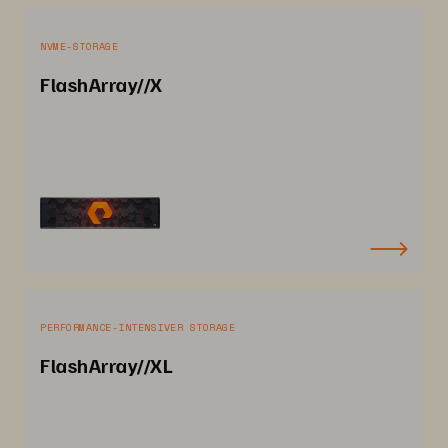
NVME-STORAGE
FlashArray//X
PERFORMANCE-INTENSIVER STORAGE
FlashArray//XL