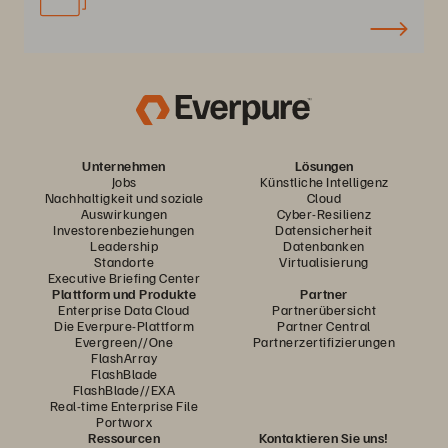
Unternehmen
Lösungen
Jobs
Künstliche Intelligenz
Nachhaltigkeit und soziale
Cloud
Auswirkungen
Cyber-Resilienz
Investorenbeziehungen
Datensicherheit
Leadership
Datenbanken
Standorte
Virtualisierung
Executive Briefing Center
Plattform und Produkte
Partner
Enterprise Data Cloud
Partnerübersicht
Die Everpure-Plattform
Partner Central
Evergreen//One
Partnerzertifizierungen
FlashArray
FlashBlade
FlashBlade//EXA
Real-time Enterprise File
Portworx
Ressourcen
Kontaktieren Sie uns!