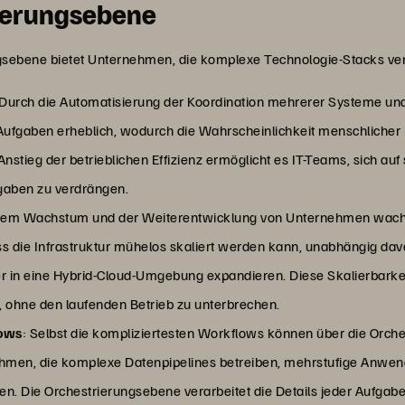
rierungsebene
sebene bietet Unternehmen, die komplexe Technologie-Stacks verw
 Durch die Automatisierung der Koordination mehrerer Systeme und
ufgaben erheblich, wodurch die Wahrscheinlichkeit menschlicher 
stieg der betrieblichen Effizienz ermöglicht es IT-Teams, sich auf 
fgaben zu verdrängen.
 dem Wachstum und der Weiterentwicklung von Unternehmen wachs
ass die Infrastruktur mühelos skaliert werden kann, unabhängig dav
der in eine Hybrid-Cloud-Umgebung expandieren. Diese Skalierbarke
 ohne den laufenden Betrieb zu unterbrechen.
lows
: Selbst die kompliziertesten Workflows können über die Orch
rnehmen, die komplexe Datenpipelines betreiben, mehrstufige Anw
en. Die Orchestrierungsebene verarbeitet die Details jeder Aufgabe 