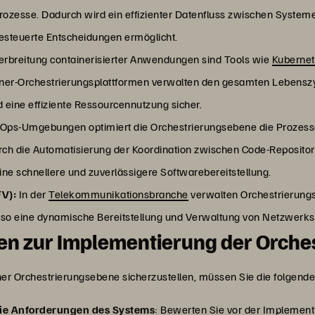
rozesse. Dadurch wird ein effizienter Datenfluss zwischen Systemen
gesteuerte Entscheidungen ermöglicht.
Verbreitung containerisierter Anwendungen sind Tools wie
Kuberne
iner-Orchestrierungsplattformen verwalten den gesamten Lebensz
d eine effiziente Ressourcennutzung sicher.
vOps-Umgebungen optimiert die Orchestrierungsebene die Prozesse f
 Durch die Automatisierung der Koordination zwischen Code-Reposi
ne schnellere und zuverlässigere Softwarebereitstellung.
FV):
In der
Telekommunikationsbranche
verwalten Orchestrierungss
so eine dynamische Bereitstellung und Verwaltung von Netzwerks
en zur Implementierung der Orche
er Orchestrierungsebene sicherzustellen, müssen Sie die folgende
die Anforderungen des Systems
: Bewerten Sie vor der Implementi