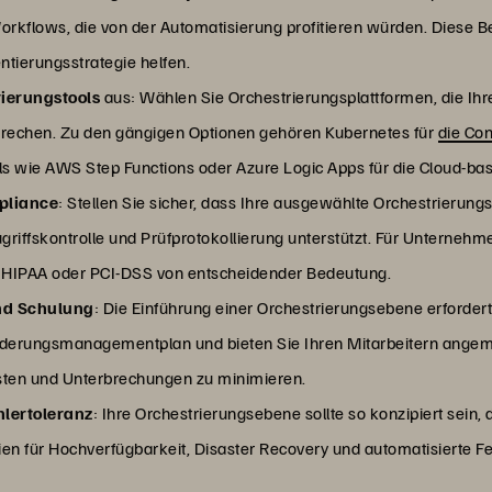
orkflows, die von der Automatisierung profitieren würden. Diese 
tierungsstrategie helfen.
rierungstools
aus: Wählen Sie Orchestrierungsplattformen, die Ih
rechen. Zu den gängigen Optionen gehören Kubernetes für
die Con
s wie AWS Step Functions oder Azure Logic Apps für die Cloud-basi
mpliance
: Stellen Sie sicher, dass Ihre ausgewählte Orchestrierung
riffskontrolle und Prüfprotokollierung unterstützt. Für Unternehmen
 HIPAA oder PCI-DSS von entscheidender Bedeutung.
nd Schulung
: Die Einführung einer Orchestrierungsebene erfordert
derungsmanagementplan und bieten Sie Ihren Mitarbeitern ange
sten und Unterbrechungen zu minimieren.
hlertoleranz
: Ihre Orchestrierungsebene sollte so konzipiert sein
ien für Hochverfügbarkeit, Disaster Recovery und automatisierte F