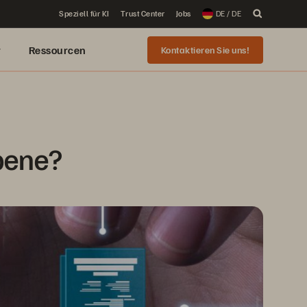
Speziell für KI
Trust Center
Jobs
DE / DE
r
Ressourcen
Kontaktieren Sie uns!
bene?