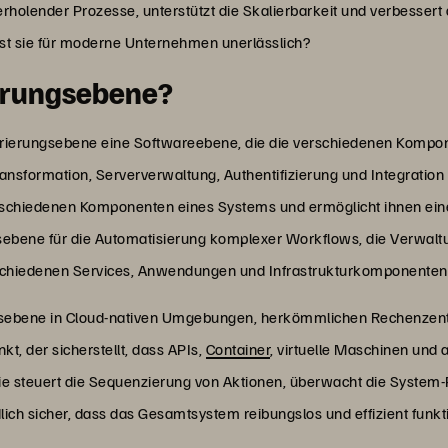
rholender Prozesse, unterstützt die Skalierbarkeit und verbessert 
st sie für moderne Unternehmen unerlässlich?
ierungsebene?
strierungsebene eine Softwareebene, die die verschiedenen Komp
ansformation, Serververwaltung, Authentifizierung und Integration h
erschiedenen Komponenten eines Systems und ermöglicht ihnen e
gsebene für die Automatisierung komplexer Workflows, die Verwal
schiedenen Services, Anwendungen und Infrastrukturkomponenten 
gsebene in Cloud-nativen Umgebungen, herkömmlichen Rechenzentr
nkt, der sicherstellt, dass APIs,
Container
, virtuelle Maschinen un
. Sie steuert die Sequenzierung von Aktionen, überwacht die Syste
ich sicher, dass das Gesamtsystem reibungslos und effizient funkti