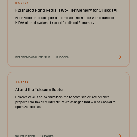
07/2026
FlashBlade and Redis: Two-Tier Memory for Clinical AI
FlashBlade and Redis pair a submillisecond hot tier with a durable,
HIPAA-aligned system of record for clinical AI memory.
REFERENZARCHITEKTUR
12 PAGES
11/2024
AI and the Telecom Sector
Generative AI is set to transform the telecom sector. Are carriers
prepared for the data infrastructure changes that will be needed to
optimize success?
WHITE PAPER
14 PAGES