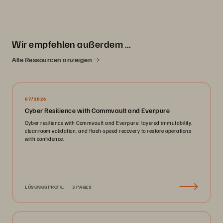
Wir empfehlen außerdem …
Alle Ressourcen anzeigen
07/2026
Cyber Resilience with Commvault and Everpure
Cyber resilience with Commvault and Everpure: layered immutability,
cleanroom validation, and flash-speed recovery to restore operations
with confidence.
LÖSUNGSPROFIL
3 PAGES