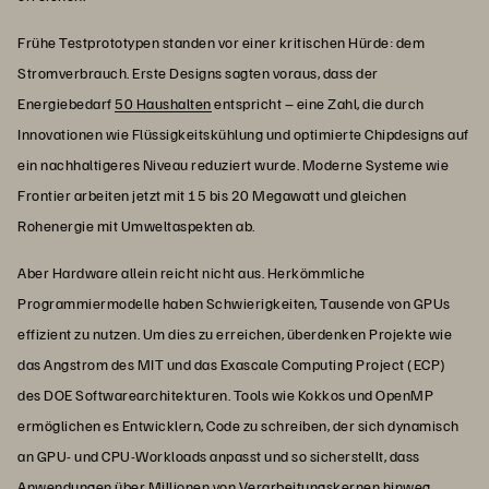
Frühe Testprototypen standen vor einer kritischen Hürde: dem
Stromverbrauch. Erste Designs sagten voraus, dass der
Energiebedarf
50 Haushalten
entspricht – eine Zahl, die durch
Innovationen wie Flüssigkeitskühlung und optimierte Chipdesigns auf
ein nachhaltigeres Niveau reduziert wurde. Moderne Systeme wie
Frontier arbeiten jetzt mit 15 bis 20 Megawatt und gleichen
Rohenergie mit Umweltaspekten ab.
Aber Hardware allein reicht nicht aus. Herkömmliche
Programmiermodelle haben Schwierigkeiten, Tausende von GPUs
effizient zu nutzen. Um dies zu erreichen, überdenken Projekte wie
das Angstrom des MIT und das Exascale Computing Project (ECP)
des DOE Softwarearchitekturen. Tools wie Kokkos und OpenMP
ermöglichen es Entwicklern, Code zu schreiben, der sich dynamisch
an GPU- und CPU-Workloads anpasst und so sicherstellt, dass
Anwendungen über Millionen von Verarbeitungskernen hinweg