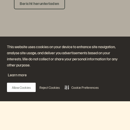
Bericht herunterladen
This website uses cookies on your device to enhance site navigation,
analyse site usage, and deliver you advertisements based on your
interests. We do not collect or share your personal information for any
Unternehmen
Lösungen
other purpose.
Jobs
Künstliche Intelligenz
Nachhaltigkeit und soziale
Cloud
Learn more
Auswirkungen
Cyber-Resilienz
Investorenbeziehungen
Datensicherheit
Leadership
Datenbanken
Allow Cookies
Reject Cookies
Cookie Preferences
Standorte
Virtualisierung
Executive Briefing Center
Plattform und Produkte
Partner
Enterprise Data Cloud
Partnerübersicht
Die Everpure-Plattform
Partner Central
Evergreen//One
Partnerzertifizierungen
Main Menu
FlashArray
FlashBlade
FlashBlade//EXA