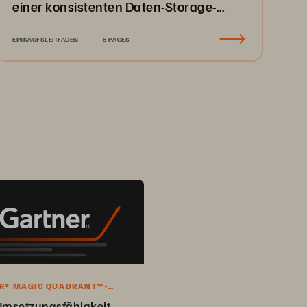
einer konsistenten Daten-Storage-
Plattform Kosten zu sparen
EINKAUFSLEITFADEN
8 PAGES
R® MAGIC QUADRANT™-
 2025
Umsetzungsfähigkeit