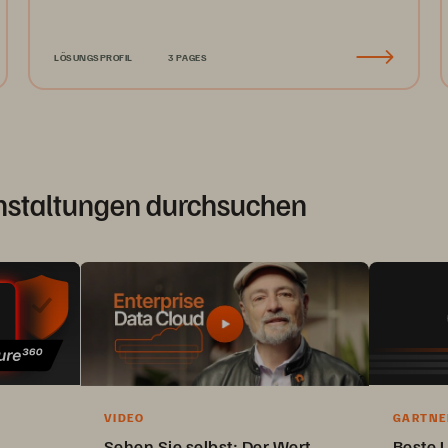
LÖSUNGSPROFIL
3 PAGES
nstaltungen durchsuchen
VIDEO
GARTNE
BERICHT
Sehen Sie selbst: Der Wert
Beste 