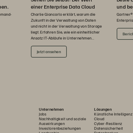
einer Enterprise Data Cloud
ben.
und be
Charlie Giancarlo erklärt, warum die
emand-
Gartner®
Zukunft in der Verwaltung von Daten
Enterpri
und nicht in der Verwaltung von Storage
liegt. Erfahren Sie, wie ein einheitlicher
Beric
Ansatz IT-Abläufe in Unternehmen
transformiert.
Jetzt ansehen
Unternehmen
Lösungen
Jobs
Künstliche Intelligenz
Nachhaltigkeit und soziale
Cloud
Auswirkungen
Cyber-Resilienz
Investorenbeziehungen
Datensicherheit
Leadership
Datenbanken