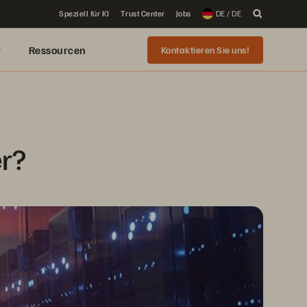
Speziell für KI
Trust Center
Jobs
DE / DE
r
Ressourcen
Kontaktieren Sie uns!
er?