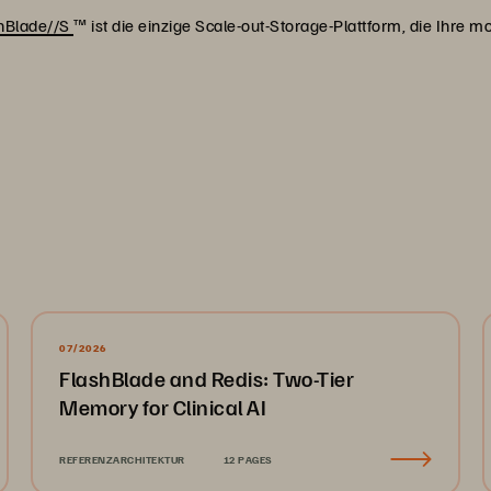
shBlade//S
™ ist die einzige Scale-out-Storage-Plattform, die Ihre
07/2026
FlashBlade and Redis: Two-Tier
Memory for Clinical AI
REFERENZARCHITEKTUR
12 PAGES