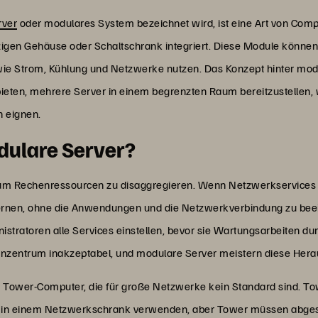
rver
oder modulares System bezeichnet wird, ist eine Art von Com
inzigen Gehäuse oder Schaltschrank integriert. Diese Module könne
 Strom, Kühlung und Netzwerke nutzen. Das Konzept hinter modul
 bieten, mehrere Server in einem begrenzten Raum bereitzustellen,
n eignen.
dulare Server?
um Rechenressourcen zu disaggregieren. Wenn Netzwerkservices 
tfernen, ohne die Anwendungen und die Netzwerkverbindung zu bee
ratoren alle Services einstellen, bevor sie Wartungsarbeiten du
henzentrum inakzeptabel, und modulare Server meistern diese Hera
d Tower-Computer, die für große Netzwerke kein Standard sind. To
r in einem Netzwerkschrank verwenden, aber Tower müssen abges