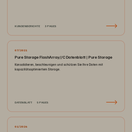
KUNDENBERICHTE
3 PAGES
07/2021
Pure Storage FlashArray//C Datenblatt | Pure Storage
Konsolidieren, beschleunigen und schützen Sie Ihre Daten mit
kapazitätsoptimiertem Storage.
DATENBLATT
5 PAGES
01/2026