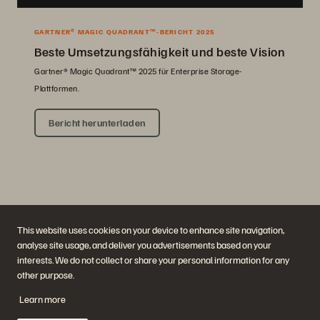
GARTNER® MAGIC QUADRANT™-BERICHT 2025
Beste Umsetzungsfähigkeit und beste Vision
Gartner® Magic Quadrant™ 2025 für Enterprise Storage-
Plattformen.
Bericht herunterladen
This website uses cookies on your device to enhance site navigation,
analyse site usage, and deliver you advertisements based on your
interests. We do not collect or share your personal information for any
Unternehmen
Lösungen
other purpose.
Jobs
Künstliche Intelligenz
Nachhaltigkeit und soziale
Cloud
Learn more
Auswirkungen
Cyber-Resilienz
Investorenbeziehungen
Datensicherheit