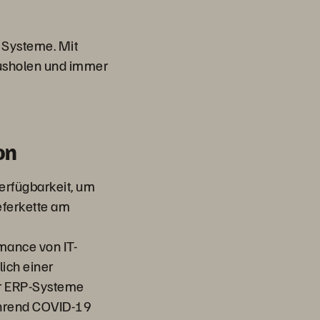
n Systeme. Mit
ausholen und immer
on
erfügbarkeit, um
ieferkette am
mance von IT-
lich einer
er ERP-Systeme
während COVID-19