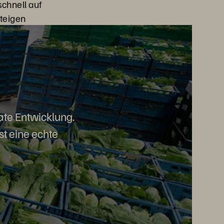
chnell auf
teigen
ate Entwicklung.
t eine echte