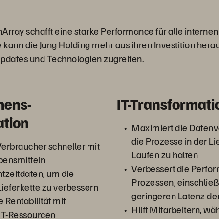
Array schafft eine starke Performance für alle interne
 kann die Jung Holding mehr aus ihren Investition her
Updates und Technologien zugreifen.
mens-
IT-Transformati
ation
Maximiert die Datenv
die Prozesse in der L
Verbraucher schneller mit
Laufen zu halten
bensmitteln
Verbessert die Perfor
htzeitdaten, um die
Prozessen, einschließ
Lieferkette zu verbessern
geringeren Latenz d
 Rentabilität mit
Hilft Mitarbeitern, 
 IT-Ressourcen