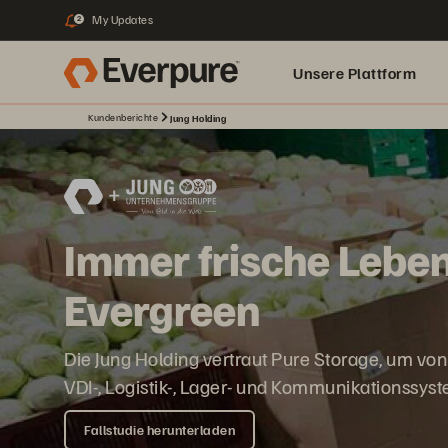
My Updates
2
Unsere Plattform
Kundenberichte
Jung Holding
Immer frische Lebe
Evergreen
Die Jung Holding vertraut Pure Storage, um von
VDI-, Logistik-, Lager- und Kommunikationssyste
Fallstudie herunterladen