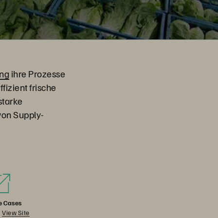
ing
ihre Prozesse
fizient frische
starke
von Supply-
e Cases
View Site