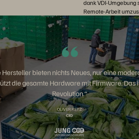
dank VDI-Umgebung s
Remote-Arbeit umzus
te Hersteller bieten nichts Neues, nur eine moder
tützt die gesamte Hardware mit Firmware. Das is
Revolution.“
OLIVER RETZ
CIO