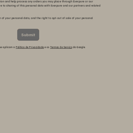
tion and help process any orders you may place through Everpure or our
ee to sharing of this personal data with Everpure and our partners and related
n of your personal data, and the right to opt-out of sale of your personal
Submit
 se aplicam a
Política de Privacidade
e os
Termos de Serviço
do Google.