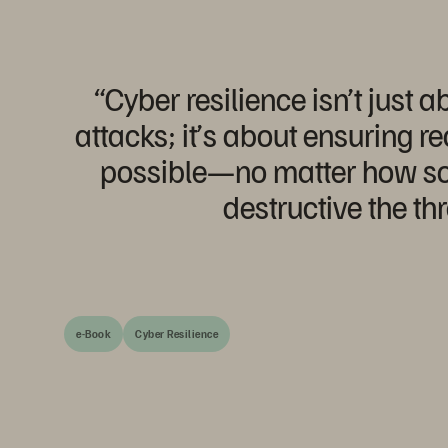
“Cyber resilience isn’t just 
attacks; it’s about ensuring r
possible—no matter how so
destructive the thr
e-Book
Cyber Resilience