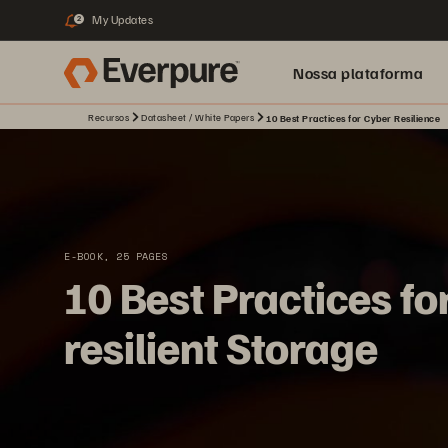
My Updates
2
Nossa plataforma
Recursos
Datasheet / White Papers
10 Best Practices for Cyber Resilience
E-BOOK, 25 PAGES
10 Best Practices fo
resilient Storage