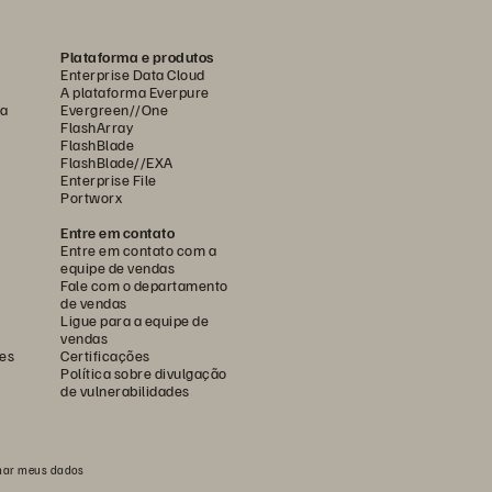
Plataforma e produtos
Enterprise Data Cloud
A plataforma Everpure
ca
Evergreen//One
FlashArray
FlashBlade
FlashBlade//EXA
Enterprise File
Portworx
Entre em contato
Entre em contato com a
equipe de vendas
Fale com o departamento
de vendas
Ligue para a equipe de
vendas
es
Certificações
Política sobre divulgação
de vulnerabilidades
har meus dados