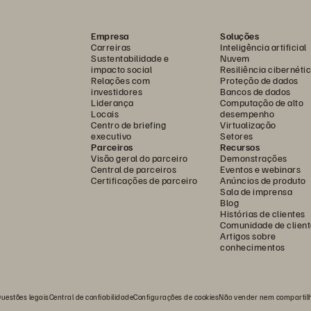
Empresa
Soluções
Carreiras
Inteligência artificial
Sustentabilidade e
Nuvem
impacto social
Resiliência cibernéti
Relações com
Proteção de dados
investidores
Bancos de dados
Liderança
Computação de alto
Locais
desempenho
Centro de briefing
Virtualização
executivo
Setores
Parceiros
Recursos
Visão geral do parceiro
Demonstrações
Central de parceiros
Eventos e webinars
Certificações de parceiro
Anúncios de produto
Sala de imprensa
Blog
Histórias de clientes
Comunidade de client
Artigos sobre
conhecimentos
uestões legais
Central de confiabilidade
Configurações de cookies
Não vender nem compartil