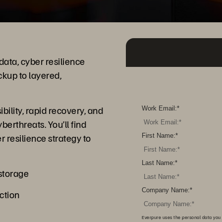
data, cyber resilience
ckup to layered,
ibility, rapid recovery, and
Work Email:
*
erthreats. You’ll find
 resilience strategy to
First Name:
*
Last Name:
*
 storage
Company Name:
*
ction
Everpure uses the personal data you 