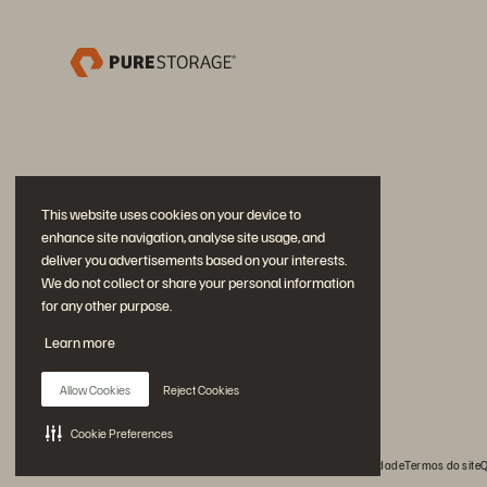
This website uses cookies on your device to
enhance site navigation, analyse site usage, and
deliver you advertisements based on your interests.
We do not collect or share your personal information
for any other purpose.
Participe da conversa
Learn more
Siga todas as redes sociais da Everpure
Allow Cookies
Reject Cookies
Cookie Preferences
© 2026 Everpure, Inc. Todos os direitos reservados.
Privacidade
Termos do site
Q