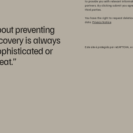
to provide you with relevant informa
partners. By clicking submit you agr
third parties.
You have the right to request deletio
data.
Privacy Notice
about preventing
ecovery is always
phisticated or
Este site é protegido por reCAPTCHA, e
eat.”