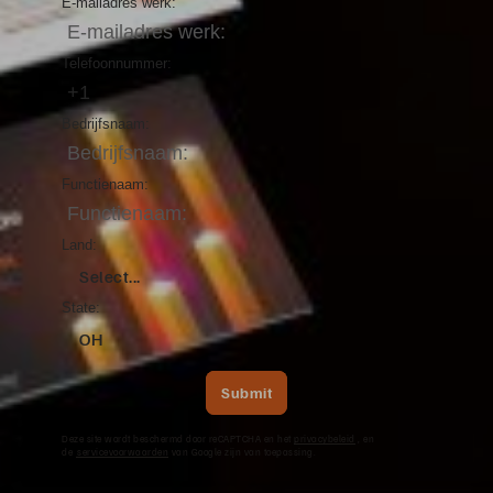
E-mailadres werk:
Telefoonnummer:
Bedrijfsnaam:
Functienaam:
Land:
Select...
State:
OH
Submit
Deze site wordt beschermd door reCAPTCHA en het
privacybeleid
, en
de
servicevoorwaarden
van Google zijn van toepassing.