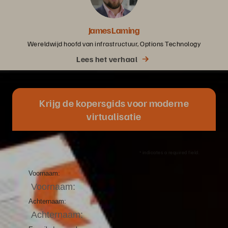
James Laming
Wereldwijd hoofd van infrastructuur, Options Technology
Lees het verhaal
Krijg de kopersgids voor moderne
virtualisatie
*
indicates a required field.
Voornaam:
Achternaam: