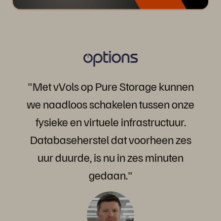
"Met
vVols
op
Pure
Storage
kunnen
we
naadloos
schakelen
tussen
onze
fysieke
en
virtuele
infrastructuur.
Databaseherstel
dat
voorheen
zes
uur
duurde,
is
nu
in
zes
minuten
gedaan."