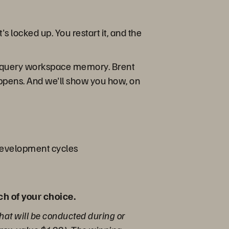
's locked up. You restart it, and the
of query workspace memory. Brent
ppens. And we'll show you how, on
 development cycles
ch of your choice.
hat will be conducted during or