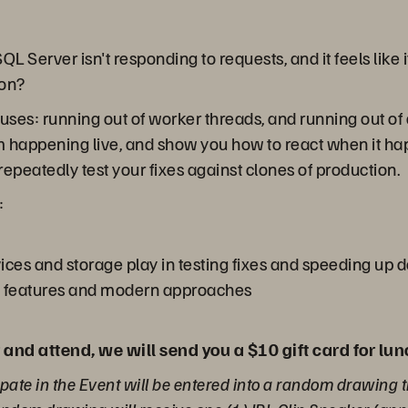
L Server isn't responding to requests, and it feels like it
 on?
uses: running out of worker threads, and running out 
m happening live, and show you how to react when it ha
epeatedly test your fixes against clones of production.
:
rvices and storage play in testing fixes and speeding up
 features and modern approaches
er and attend, we will send you a $10 gift card for lun
pate in the Event will be entered into a random drawing t