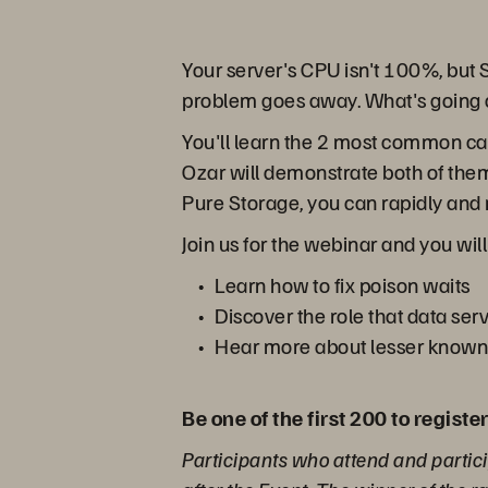
Your server's CPU isn't 100%, but SQ
problem goes away. What's going
You'll learn the 2 most common ca
Ozar will demonstrate both of the
Pure Storage, you can rapidly and r
Join us for the webinar and you will
Learn how to fix poison waits
Discover the role that data se
Hear more about lesser known
Be one of the first 200 to regist
Participants who attend and partici