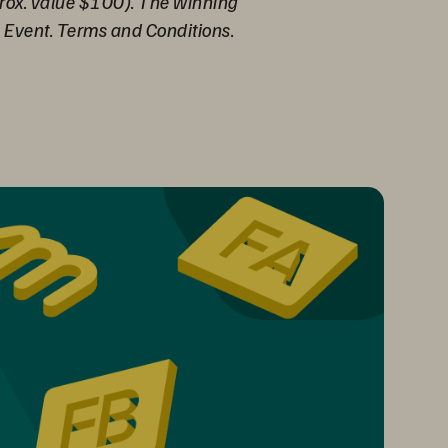
prox. value $100). The winning
he Event. Terms and Conditions.