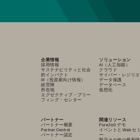
企業情報
ソリューション
採用情報
AI（人工知能）
サステナビリティと社会
クラウド
的インパクト
サイバー・レジリエ
IR（投資家向け情報）
データ保護
経営陣
データベース
所在地
仮想化
エグゼクティブ・ブリー
フィング・センター
パートナー
関連リソース
パートナー概要
Pure360 デモ
Partner Central
イベントと Web セ
パートナー認定
ー
製品その他の最新情