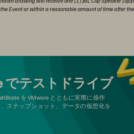
random drawing will receive one (1) JBL Clip Speaker (ap
g the Event or within a reasonable amount of time after t
 Pure でテストドライブ
ashBlade を VMware とともに実際に操作
および、S3、スナップショット、データの仮想化を