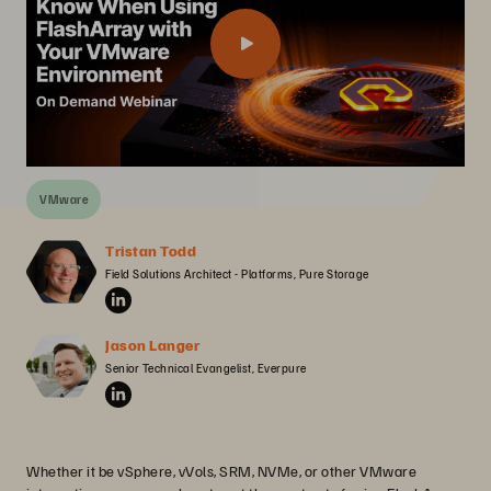
VMware
Tristan Todd
Field Solutions Architect - Platforms, Pure Storage
Jason Langer
Senior Technical Evangelist, Everpure
Whether it be vSphere, vVols, SRM, NVMe, or other VMware