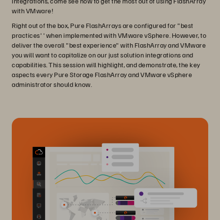
integrations, come see how to get the most out of using FlashArray
with VMware!
Right out of the box, Pure FlashArrays are configured for "best
practices' ' when implemented with VMware vSphere. However, to
deliver the overall "best experience" with FlashArray and VMware
you will want to capitalize on our just solution integrations and
capabilities. This session will highlight, and demonstrate, the key
aspects every Pure Storage FlashArray and VMware vSphere
administrator should know.