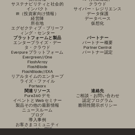
サステナビリティと社会的
クラウド
インパクト
サイバー・レジリエンス
IR（投資家向け情報）
データ保護
経営陣
データベース
所在地
仮想化
エグゼクティブ・ブリーフ
ィング・センター
プラットフォームと製品
パートナー
エンタープライズ・デー
パートナー概要
タ・クラウド
Partner Central
Everpure プラットフォーム
パートナー認定
Evergreen//One
FlashArray
FlashBlade
FlashBlade//EXA
リアルタイムのエンタープ
ライズ・ファイル
Portworx
関連リソース
連絡先
Pure360 デモ
ご相談・お問い合わせ
イベントと Web セミナー
認定プログラム
製品その他の最新情報
脆弱性開示ポリシー
ニュースルーム
ブログ
導入事例
お客さまコミュニティ
ナレッジ・用語