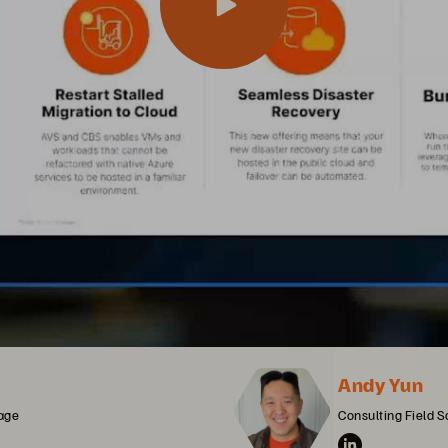
Andy Yun
age
Consulting Field S