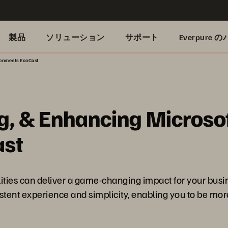
製品
ソリューション
サポート
Everpure
ronments EcoCast
g, & Enhancing Microsof
ast
ilities can deliver a game-changing impact for your busi
tent experience and simplicity, enabling you to be more 