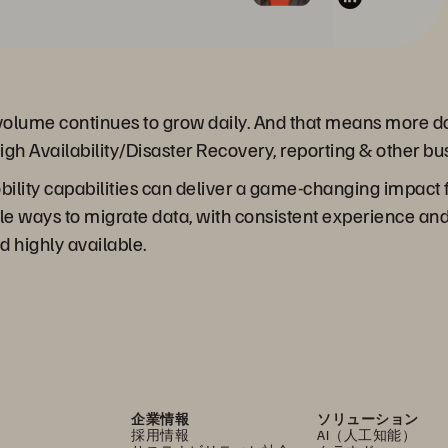
volume continues to grow daily. And that means more da
igh Availability/Disaster Recovery, reporting & other bu
obility capabilities can deliver a game-changing impact
le ways to migrate data, with consistent experience and 
d highly available.
企業情報
ソリューション
採用情報
AI（人工知能）