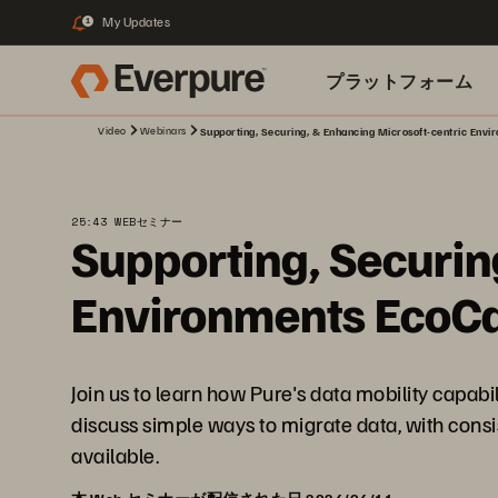
My Updates
1
プラットフォーム
Video
Webinars
Supporting, Securing, & Enhancing Microsoft-centric Envi
関連リソース
25:43 WEBセミナー
Supporting, Securin
Environments EcoC
Join us to learn how Pure's data mobility capab
discuss simple ways to migrate data, with consis
available.