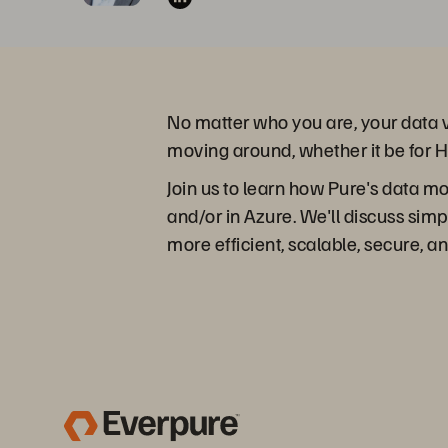
No matter who you are, your data 
moving around, whether it be for H
Join us to learn how Pure's data m
and/or in Azure. We'll discuss simp
more efficient, scalable, secure, an