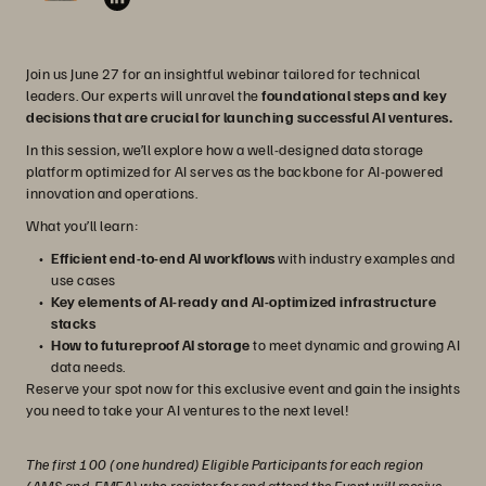
Join us June 27 for an insightful webinar tailored for technical
leaders. Our experts will unravel the
foundational steps and key
decisions that are crucial for launching successful AI ventures.
In this session, we’ll explore how a well-designed data storage
platform optimized for AI serves as the backbone for AI-powered
innovation and operations.
What you’ll learn:
Efficient end-to-end AI workflows
with industry examples and
use cases
Key elements of AI-ready and AI-optimized infrastructure
stacks
How to futureproof AI storage
to meet dynamic and growing AI
data needs.
Reserve your spot now for this exclusive event and gain the insights
you need to take your AI ventures to the next level!
The first 100 (one hundred) Eligible Participants for each region
(AMS and EMEA) who register for and attend the Event will receive