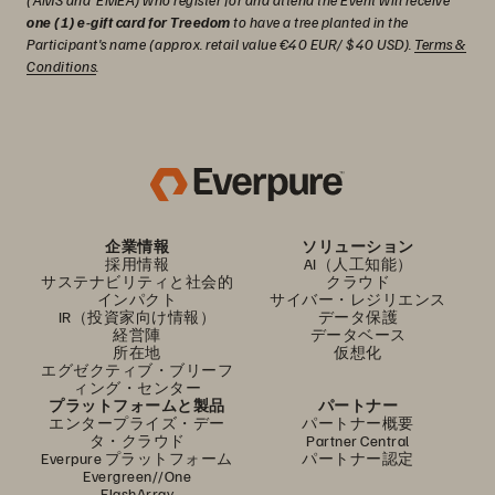
one (1) e-gift card for Treedom
to have a tree planted in the
Participant's name (approx. retail value €40 EUR/ $40 USD).
Terms &
Conditions
.
企業情報
ソリューション
採用情報
AI（人工知能）
サステナビリティと社会的
クラウド
インパクト
サイバー・レジリエンス
IR（投資家向け情報）
データ保護
経営陣
データベース
所在地
仮想化
エグゼクティブ・ブリーフ
ィング・センター
プラットフォームと製品
パートナー
エンタープライズ・デー
パートナー概要
タ・クラウド
Partner Central
Everpure プラットフォーム
パートナー認定
Evergreen//One
FlashArray