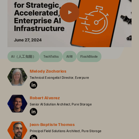
AI（人工知能）
TechTalks
AIRI
FlashBlade
Melody Zacharias
Technical Evangelist Director, Everpure
Robert Alvarez
Senior AI Solution Architect, Pure Storage
Jean-Baptiste Thomas
Principal Field Solutions Architect, Pure Storage