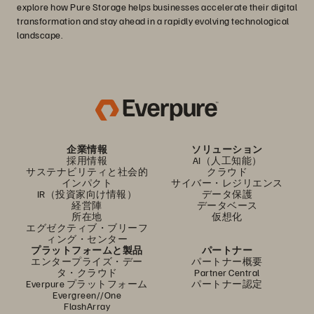
explore how Pure Storage helps businesses accelerate their digital
transformation and stay ahead in a rapidly evolving technological
landscape.
企業情報
ソリューション
採用情報
AI（人工知能）
サステナビリティと社会的
クラウド
インパクト
サイバー・レジリエンス
IR（投資家向け情報）
データ保護
経営陣
データベース
所在地
仮想化
エグゼクティブ・ブリーフ
ィング・センター
プラットフォームと製品
パートナー
エンタープライズ・デー
パートナー概要
タ・クラウド
Partner Central
Everpure プラットフォーム
パートナー認定
Evergreen//One
FlashArray