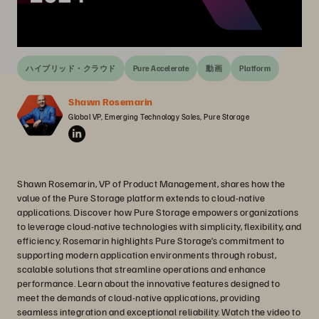
ハイブリッド・クラウド
Pure Accelerate
動画
Platform
Shawn Rosemarin
Global VP, Emerging Technology Sales, Pure Storage
Shawn Rosemarin, VP of Product Management, shares how the
value of the Pure Storage platform extends to cloud-native
applications. Discover how Pure Storage empowers organizations
to leverage cloud-native technologies with simplicity, flexibility, and
efficiency. Rosemarin highlights Pure Storage’s commitment to
supporting modern application environments through robust,
scalable solutions that streamline operations and enhance
performance. Learn about the innovative features designed to
meet the demands of cloud-native applications, providing
seamless integration and exceptional reliability. Watch the video to