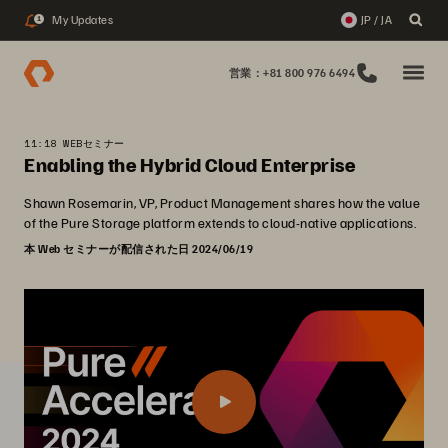
My Updates
JP / JA
1
営業：+81 800 976 6494
11:18 WEBセミナー
Enabling the Hybrid Cloud Enterprise
Shawn Rosemarin, VP, Product Management shares how the value
of the Pure Storage platform extends to cloud-native applications.
本 Web セミナーが配信された日 2024/06/19