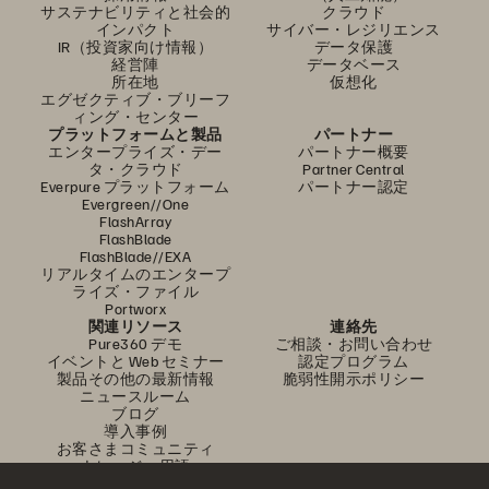
サステナビリティと社会的
クラウド
インパクト
サイバー・レジリエンス
IR（投資家向け情報）
データ保護
経営陣
データベース
所在地
仮想化
エグゼクティブ・ブリーフ
ィング・センター
プラットフォームと製品
パートナー
エンタープライズ・デー
パートナー概要
タ・クラウド
Partner Central
Everpure プラットフォーム
パートナー認定
Evergreen//One
FlashArray
FlashBlade
FlashBlade//EXA
リアルタイムのエンタープ
ライズ・ファイル
Portworx
関連リソース
連絡先
Pure360 デモ
ご相談・お問い合わせ
イベントと Web セミナー
認定プログラム
製品その他の最新情報
脆弱性開示ポリシー
ニュースルーム
ブログ
導入事例
お客さまコミュニティ
ナレッジ・用語