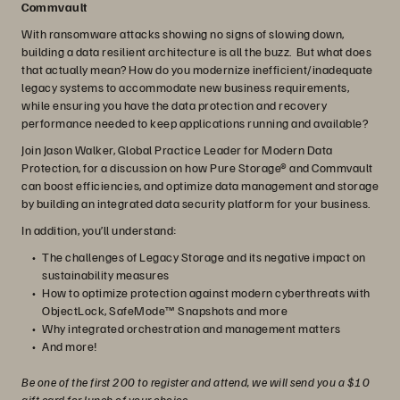
Commvault
With ransomware attacks showing no signs of slowing down,
building a data resilient architecture is all the buzz. But what does
that actually mean? How do you modernize inefficient/inadequate
legacy systems to accommodate new business requirements,
while ensuring you have the data protection and recovery
performance needed to keep applications running and available?
Join Jason Walker, Global Practice Leader for Modern Data
Protection, for a discussion on how Pure Storage® and Commvault
can boost efficiencies, and optimize data management and storage
by building an integrated data security platform for your business.
In addition, you’ll understand:
The challenges of Legacy Storage and its negative impact on
sustainability measures
How to optimize protection against modern cyberthreats with
ObjectLock, SafeMode™ Snapshots and more
Why integrated orchestration and management matters
And more!
Be one of the first 200 to register and attend, we will send you a $10
gift card for lunch of your choice.