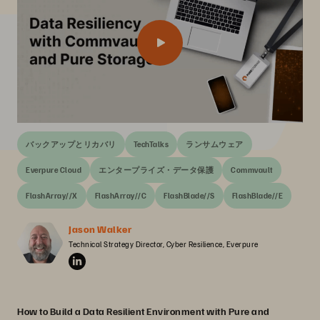
バックアップとリカバリ
TechTalks
ランサムウェア
Everpure Cloud
エンタープライズ・データ保護
Commvault
FlashArray//X
FlashArray//C
FlashBlade//S
FlashBlade//E
Jason Walker
Technical Strategy Director, Cyber Resilience, Everpure
How to Build a Data Resilient Environment with Pure and