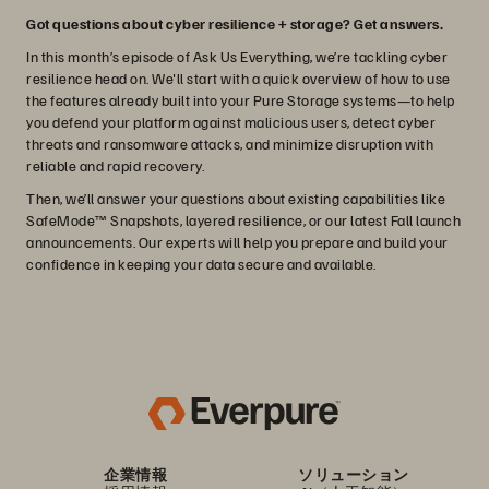
Got questions about cyber resilience + storage? Get answers.
In this month’s episode of Ask Us Everything, we’re tackling cyber
resilience head on. We'll start with a quick overview of how to use
the features already built into your Pure Storage systems—to help
you defend your platform against malicious users, detect cyber
threats and ransomware attacks, and minimize disruption with
reliable and rapid recovery.
Then, we’ll answer your questions about existing capabilities like
SafeMode™ Snapshots, layered resilience, or our latest Fall launch
announcements. Our experts will help you prepare and build your
confidence in keeping your data secure and available.
企業情報
ソリューション