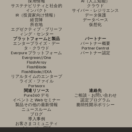
採用情報
AI（人工知能）
サステナビリティと社会的
クラウド
インパクト
サイバー・レジリエンス
IR（投資家向け情報）
データ保護
経営陣
データベース
所在地
仮想化
エグゼクティブ・ブリーフ
ィング・センター
プラットフォームと製品
パートナー
エンタープライズ・デー
パートナー概要
タ・クラウド
Partner Central
Everpure プラットフォーム
パートナー認定
Evergreen//One
FlashArray
FlashBlade
FlashBlade//EXA
リアルタイムのエンタープ
ライズ・ファイル
Portworx
関連リソース
連絡先
Pure360 デモ
ご相談・お問い合わせ
イベントと Web セミナー
認定プログラム
製品その他の最新情報
脆弱性開示ポリシー
ニュースルーム
ブログ
導入事例
お客さまコミュニティ
ナレッジ・用語