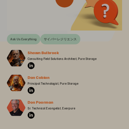
Ask Us Everything
サイバーレジリエンス
Shawn Bulbrook
Consulting Field Solutions Architect, Pure Storage
Dan Cobian
Principal Technologist, Pure Storage
Don Poorman
Sr. Technical Evangelist, Everpure