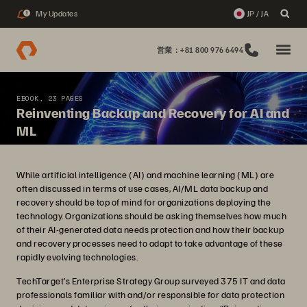
My Updates
JP / JA
1
営業：+81 800 976 6494
EBOOK, 23 PAGES
Reinventing Backup and Recovery for AI and
ML
While artificial intelligence (AI) and machine learning (ML) are
often discussed in terms of use cases, AI/ML data backup and
recovery should be top of mind for organizations deploying the
technology. Organizations should be asking themselves how much
of their AI-generated data needs protection and how their backup
and recovery processes need to adapt to take advantage of these
rapidly evolving technologies.
TechTarget’s Enterprise Strategy Group surveyed 375 IT and data
professionals familiar with and/or responsible for data protection