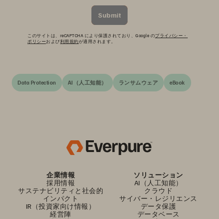
Submit
このサイトは、reCAPTCHA により保護されており、Google の
プライバシー・
ポリシー
および
利用規約
が適用されます。
Data Protection
AI（人工知能）
ランサムウェア
eBook
企業情報
ソリューション
採用情報
AI（人工知能）
サステナビリティと社会的
クラウド
インパクト
サイバー・レジリエンス
IR（投資家向け情報）
データ保護
経営陣
データベース