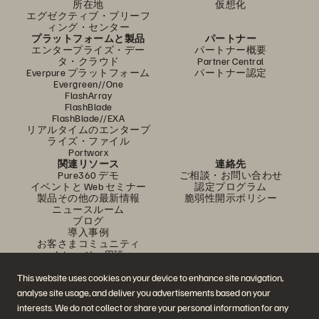
所在地
仮想化
エグゼクティブ・ブリーフ
ィング・センター
プラットフォームと製品
パートナー
エンタープライズ・デー
パートナー概要
タ・クラウド
Partner Central
Everpure プラットフォーム
パートナー認定
Evergreen//One
FlashArray
FlashBlade
FlashBlade//EXA
リアルタイムのエンタープ
ライズ・ファイル
Portworx
関連リソース
連絡先
Pure360 デモ
ご相談・お問い合わせ
イベントと Web セミナー
認定プログラム
製品その他の最新情報
脆弱性開示ポリシー
ニュースルーム
ブログ
導入事例
お客さまコミュニティ
ナレッジ・用語
This website uses cookies on your device to enhance site navigation,
analyse site usage, and deliver you advertisements based on your
公式 SNS
interests. We do not collect or share your personal information for any
是非フォローをお願いします！