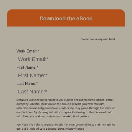
Download the eBook
*
indicates a required field.
Work Email:
*
First Name:
*
Last Name:
*
Everpure uses the personal data you submit (including name, phone, email,
company, job title, location in the form) to provide you with relevant
information and help process any orders you may place through Everpure or
our partners. By clicking submit you agree to sharing of this personal data
with Everpure and our partners and related third parties.
You have the right to request deletion of your personal data, and the right to
opt-out of sale of your personal data.
Privacy Notice