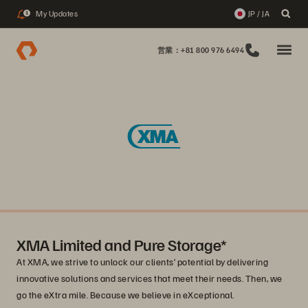
My Updates
JP / JA
1
営業：+81 800 976 6494
XMA Limited and Pure Storage*
At XMA, we strive to unlock our clients’ potential by delivering
innovative solutions and services that meet their needs. Then, we
go the eXtra mile. Because we believe in eXceptional.