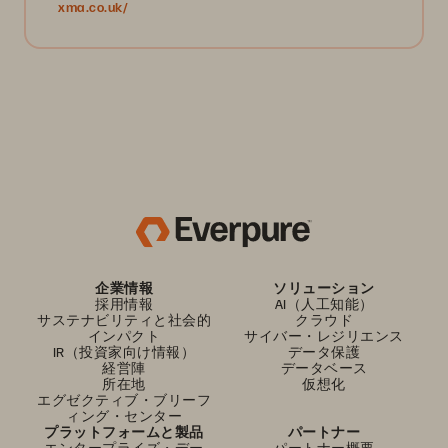
xma.co.uk/
企業情報
ソリューション
採用情報
AI（人工知能）
サステナビリティと社会的
クラウド
インパクト
サイバー・レジリエンス
IR（投資家向け情報）
データ保護
経営陣
データベース
所在地
仮想化
エグゼクティブ・ブリーフ
ィング・センター
プラットフォームと製品
パートナー
エンタープライズ・デー
パートナー概要