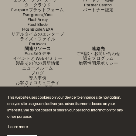
タ・クラウド
Partner Central
Everpure プラットフォーム
パートナー認定
Evergreen//One
FlashArray
FlashBlade
FlashBlade//EXA
リアルタイムのエンタープ
ライズ・ファイル
Portworx
関連リソース
連絡先
Pure360 デモ
ご相談・お問い合わせ
イベントと Web セミナー
認定プログラム
製品その他の最新情報
脆弱性開示ポリシー
ニュースルーム
ブログ
導入事例
お客さまコミュニティ
ナレッジ・用語
This website uses cookies on your device to enhance site navigation,
analyse site usage, and deliver you advertisements based on your
公式 SNS
interests. We do not collect or share your personal information for any
是非フォローをお願いします！
other purpose.
Learn more