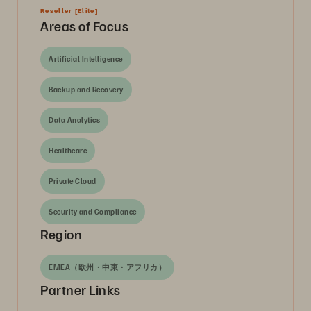
Reseller
[Elite]
Areas of Focus
Artificial Intelligence
Backup and Recovery
Data Analytics
Healthcare
Private Cloud
Security and Compliance
Region
EMEA（欧州・中東・アフリカ）
Partner Links