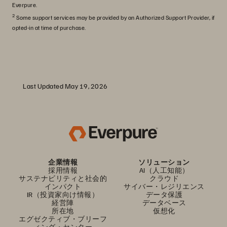
Everpure.
2
Some support services may be provided by an Authorized Support Provider, if
opted-in at time of purchase.
Last Updated May 19, 2026
企業情報
ソリューション
採用情報
AI（人工知能）
サステナビリティと社会的
クラウド
インパクト
サイバー・レジリエンス
IR（投資家向け情報）
データ保護
経営陣
データベース
所在地
仮想化
エグゼクティブ・ブリーフ
ィング・センター