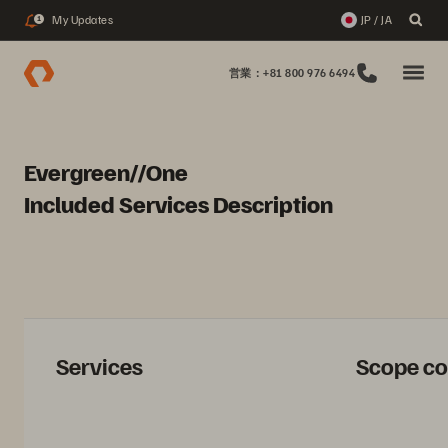
My Updates
JP / JA
1
営業：+81 800 976 6494
Evergreen//One
Included Services Description
Services
Scope co