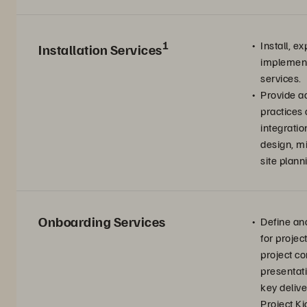
1
Install, 
Installation Services
implement
services.
Provide a
practices
integratio
design, m
site plann
Onboarding Services
Define an
for project
project co
presentati
key deliv
Project Ki