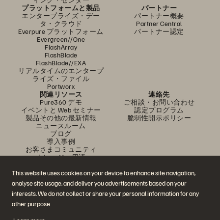
プラットフォームと製品
パートナー
エンタープライズ・デー
パートナー概要
タ・クラウド
Partner Central
Everpure プラットフォーム
パートナー認定
Evergreen//One
FlashArray
FlashBlade
FlashBlade//EXA
リアルタイムのエンタープ
ライズ・ファイル
Portworx
関連リソース
連絡先
Pure360 デモ
ご相談・お問い合わせ
イベントと Web セミナー
認定プログラム
製品その他の最新情報
脆弱性開示ポリシー
ニュースルーム
ブログ
導入事例
お客さまコミュニティ
ナレッジ・用語
This website uses cookies on your device to enhance site navigation,
analyse site usage, and deliver you advertisements based on your
公式 SNS
interests. We do not collect or share your personal information for any
是非フォローをお願いします！
other purpose.