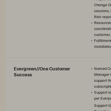
Change Or
sessions, 
Risk repor
Resources
coordinat
customer,
Fulfillmen
installati
Evergreen//One Customer
Named Cu
Success
Manager 
support th
subscript
Support i
per
Everp
Support G