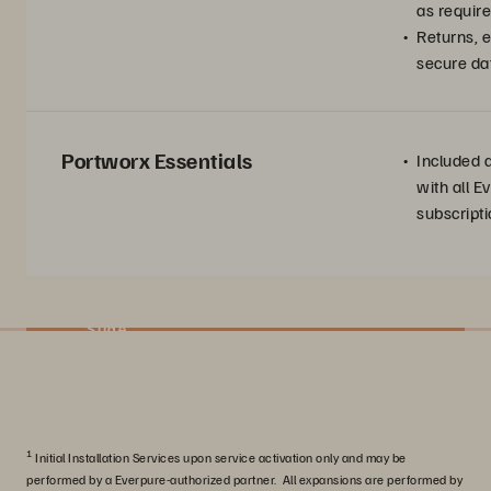
as requir
Returns, e
secure da
Portworx Essentials
Included a
with all 
subscripti
Slide
1
Initial Installation Services upon service activation only and may be
performed by a Everpure-authorized partner. All expansions are performed by