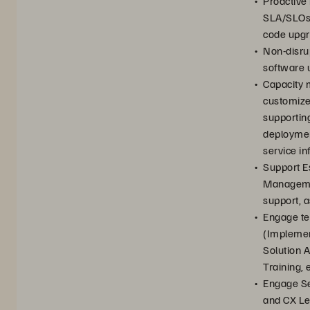
Proactive 
SLA/SLOs,
code upg
Non-disru
software 
Capacity
customize
supportin
deploymen
service in
Support E
Manageme
support, a
Engage te
(Implement
Solution A
Training, 
Engage S
and CX Le