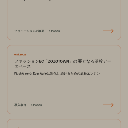
ソリューションの概要
3 PAGES
08/2026
ファッションEC「ZOZOTOWN」の 要となる基幹デー
タベース
FlashArrayとEver Agileは進化し 続けるための成長エンジン
導入事例
4 PAGES