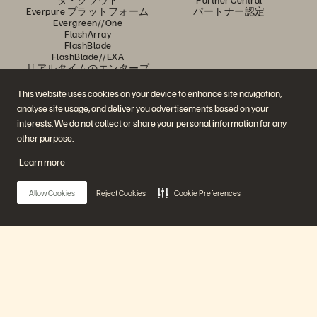
Everpure プラットフォーム
パートナー認定
Evergreen//One
FlashArray
FlashBlade
FlashBlade//EXA
リアルタイムのエンタープ
ライズ・ファイル
Portworx
This website uses cookies on your device to enhance site navigation,
関連リソース
連絡先
analyse site usage, and deliver you advertisements based on your
Pure360 デモ
ご相談・お問い合わせ
interests. We do not collect or share your personal information for any
イベントと Web セミナー
認定プログラム
製品その他の最新情報
脆弱性開示ポリシー
other purpose.
ニュースルーム
ブログ
Learn more
導入事例
お客さまコミュニティ
ナレッジ・用語
Allow Cookies
Reject Cookies
Cookie Preferences
公式 SNS
是非フォローをお願いします！
Main Menu
プラットフォーム
© 2026 Everpure, Inc. 無断転用は禁止されています。