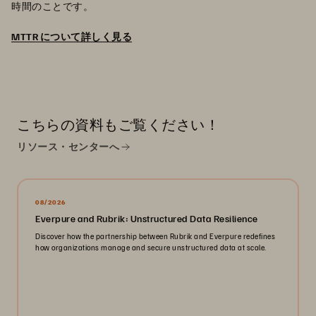
時間のことです。
MTTR について詳しく見る
こちらの資料もご覧ください！
リソース・センターへ
08/2026
Everpure and Rubrik: Unstructured Data Resilience
Discover how the partnership between Rubrik and Everpure redefines
how organizations manage and secure unstructured data at scale.