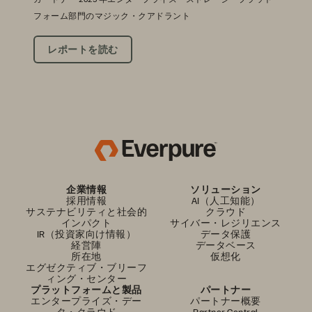
フォーム部門のマジック・クアドラント
レポートを読む
企業情報
ソリューション
採用情報
AI（人工知能）
サステナビリティと社会的
クラウド
インパクト
サイバー・レジリエンス
IR（投資家向け情報）
データ保護
経営陣
データベース
所在地
仮想化
エグゼクティブ・ブリーフ
ィング・センター
プラットフォームと製品
パートナー
エンタープライズ・デー
パートナー概要
タ・クラウド
Partner Central