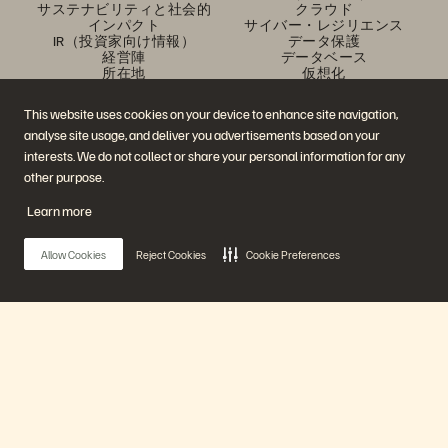
サステナビリティと社会的
クラウド
インパクト
サイバー・レジリエンス
IR（投資家向け情報）
データ保護
経営陣
データベース
所在地
仮想化
エグゼクティブ・ブリーフ
ィング・センター
This website uses cookies on your device to enhance site navigation,
プラットフォームと製品
パートナー
analyse site usage, and deliver you advertisements based on your
エンタープライズ・デー
パートナー概要
タ・クラウド
Partner Central
interests. We do not collect or share your personal information for any
Everpure プラットフォーム
パートナー認定
other purpose.
Evergreen//One
FlashArray
Learn more
FlashBlade
FlashBlade//EXA
リアルタイムのエンタープ
Allow Cookies
Reject Cookies
Cookie Preferences
ライズ・ファイル
Portworx
関連リソース
連絡先
Pure360 デモ
ご相談・お問い合わせ
イベントと Web セミナー
認定プログラム
製品その他の最新情報
脆弱性開示ポリシー
Main Menu
ニュースルーム
ブログ
導入事例
プラットフォーム
お客さまコミュニティ
ナレッジ・用語