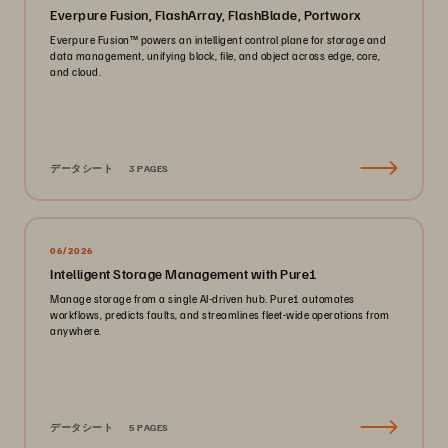
Everpure Fusion, FlashArray, FlashBlade, Portworx
Everpure Fusion™ powers an intelligent control plane for storage and
data management, unifying block, file, and object across edge, core,
and cloud.
データシート
3 PAGES
06/2026
Intelligent Storage Management with Pure1
Manage storage from a single AI-driven hub. Pure1 automates
workflows, predicts faults, and streamlines fleet-wide operations from
anywhere.
データシート
5 PAGES