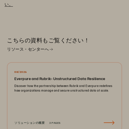
い。
こちらの資料もご覧ください！
リソース・センターへ
08/2026
Everpure and Rubrik: Unstructured Data Resilience
Discover how the partnership between Rubrik and Everpure redefines
how organizations manage and secure unstructured data at scale.
ソリューションの概要
3 PAGES