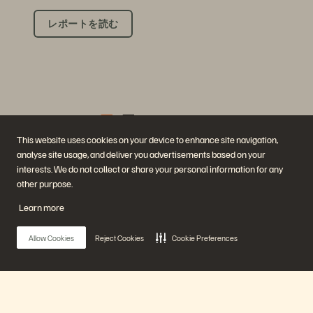
レポートを読む
This website uses cookies on your device to enhance site navigation,
analyse site usage, and deliver you advertisements based on your
企業情報
ソリューション
interests. We do not collect or share your personal information for any
採用情報
AI（人工知能）
other purpose.
サステナビリティと社会的
クラウド
インパクト
サイバー・レジリエンス
Learn more
IR（投資家向け情報）
データ保護
経営陣
データベース
所在地
仮想化
Allow Cookies
Reject Cookies
Cookie Preferences
エグゼクティブ・ブリーフ
ィング・センター
プラットフォームと製品
パートナー
エンタープライズ・デー
パートナー概要
タ・クラウド
Partner Central
Everpure プラットフォーム
パートナー認定
Main Menu
Evergreen//One