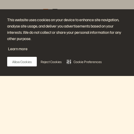
This website uses cookies on your device to enhance site navigation,
analyse site usage, and deliver you advertisements based on your
企業情報
ソリューション
interests. We do not collect or share your personal information for any
採用情報
AI（人工知能）
other purpose.
サステナビリティと社会的
クラウド
インパクト
サイバー・レジリエンス
Learn more
IR（投資家向け情報）
データ保護
経営陣
データベース
所在地
仮想化
Allow Cookies
Reject Cookies
Cookie Preferences
エグゼクティブ・ブリーフ
ィング・センター
プラットフォームと製品
パートナー
エンタープライズ・デー
パートナー概要
タ・クラウド
Partner Central
Everpure プラットフォーム
パートナー認定
Main Menu
Evergreen//One
FlashArray
FlashBlade
FlashBlade//EXA
プラットフォーム
リアルタイムのエンタープ
ライズ・ファイル
Portworx
製品
関連リソース
連絡先
Pure360 デモ
ご相談・お問い合わせ