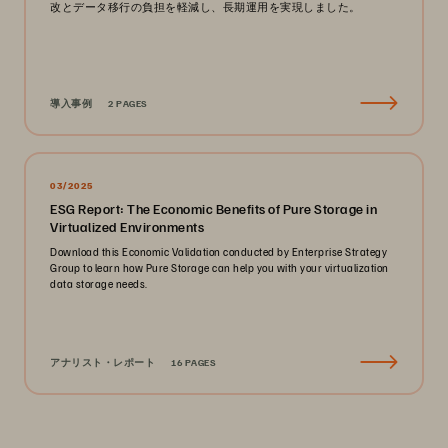
改とデータ移行の負担を軽減し、長期運用を実現しました。
導入事例
2 PAGES
03/2025
ESG Report: The Economic Benefits of Pure Storage in
Virtualized Environments
Download this Economic Validation conducted by Enterprise Strategy
Group to learn how Pure Storage can help you with your virtualization
data storage needs.
アナリスト・レポート
16 PAGES