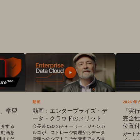
動画
2025
ラント・
動画：エンタープライズ・デ
体験、学習
「実行
ータ・クラウドのメリット
完全性
位置付
会長兼 CEO のチャーリー・ジャンカ
ご紹介する
ルロが、ストレージ管理からデータ
き動画を
ガートナ
管理へのシフトこそが未来である理
利用くだ
ズ・ス