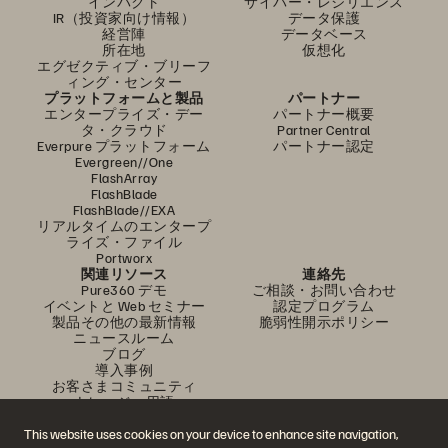
インパクト
サイバー・レジリエンス
IR（投資家向け情報）
データ保護
経営陣
データベース
所在地
仮想化
エグゼクティブ・ブリーフ
ィング・センター
プラットフォームと製品
パートナー
エンタープライズ・デー
パートナー概要
タ・クラウド
Partner Central
Everpure プラットフォーム
パートナー認定
Evergreen//One
FlashArray
FlashBlade
FlashBlade//EXA
リアルタイムのエンタープ
ライズ・ファイル
Portworx
関連リソース
連絡先
Pure360 デモ
ご相談・お問い合わせ
イベントと Web セミナー
認定プログラム
製品その他の最新情報
脆弱性開示ポリシー
ニュースルーム
ブログ
導入事例
お客さまコミュニティ
ナレッジ・用語
This website uses cookies on your device to enhance site navigation,