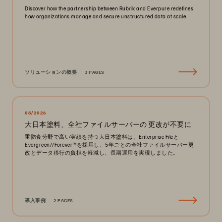
Discover how the partnership between Rubrik and Everpure redefines
how organizations manage and secure unstructured data at scale.
ソリューションの概要
3 PAGES
08/2026
大日本塗料、全社ファイルサーバーの 更改が不要に
重防食分野で高い実績を持つ大日本塗料は、Enterprise Fileと
Evergreen//Forever™を採用し、5年ごとの全社ファイルサーバー更
改とデータ移行の負担を軽減し、長期運用を実現しました。
導入事例
2 PAGES