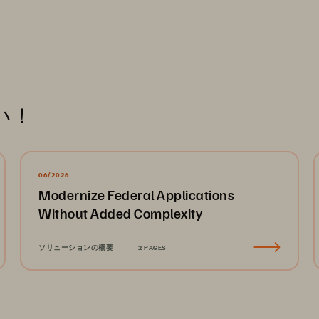
い！
06/2026
Modernize Federal Applications
Without Added Complexity
ソリューションの概要
2 PAGES