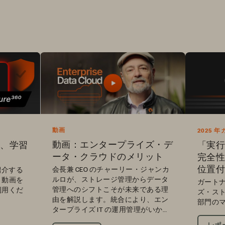
動画
2025
ラント・
動画：エンタープライズ・デ
体験、学習
「実行
ータ・クラウドのメリット
完全性
位置付
会長兼 CEO のチャーリー・ジャンカ
ご紹介する
ルロが、ストレージ管理からデータ
き動画を
ガートナ
管理へのシフトこそが未来である理
利用くだ
ズ・ス
由を解説します。統合により、エン
部門の
タープライズ IT の運用管理がいかに
変わるかがわかります。
レポ