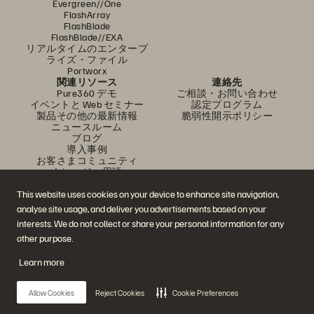
Evergreen//One
FlashArray
FlashBlade
FlashBlade//EXA
リアルタイムのエンタープ
ライズ・ファイル
Portworx
関連リソース
連絡先
Pure360 デモ
ご相談・お問い合わせ
イベントと Web セミナー
認定プログラム
製品その他の最新情報
脆弱性開示ポリシー
ニュースルーム
ブログ
導入事例
お客さまコミュニティ
ナレッジ・用語
This website uses cookies on your device to enhance site navigation,
analyse site usage, and deliver you advertisements based on your
公式 SNS
interests. We do not collect or share your personal information for any
是非フォローをお願いします！
other purpose.
Learn more
© 2026 Everpure, Inc. 無断転用は禁止されています。
Allow Cookies
Reject Cookies
Cookie Preferences
プライバシー・ポリシー
Web サイト利用規約
法務関連
トラスト・センター
クッキー設定
個人情報の販売・共有を拒否