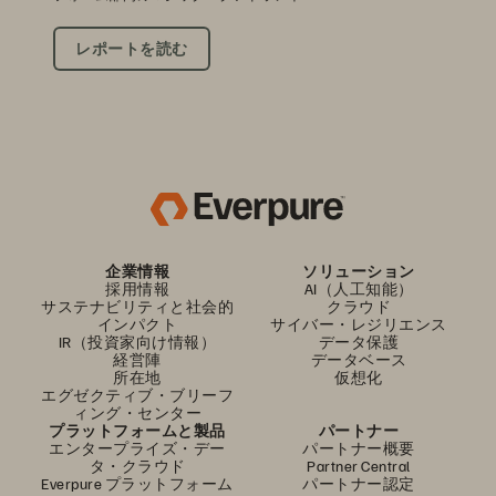
レポートを読む
企業情報
ソリューション
採用情報
AI（人工知能）
サステナビリティと社会的
クラウド
インパクト
サイバー・レジリエンス
IR（投資家向け情報）
データ保護
経営陣
データベース
所在地
仮想化
エグゼクティブ・ブリーフ
ィング・センター
プラットフォームと製品
パートナー
エンタープライズ・デー
パートナー概要
タ・クラウド
Partner Central
Everpure プラットフォーム
パートナー認定