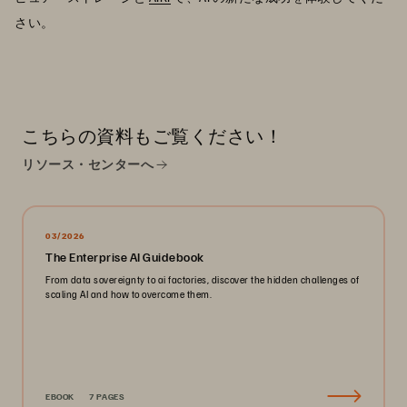
さい。
こちらの資料もご覧ください！
リソース・センターへ
03/2026
The Enterprise AI Guidebook
From data sovereignty to ai factories, discover the hidden challenges of
scaling AI and how to overcome them.
EBOOK
7 PAGES