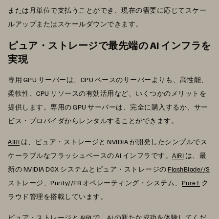
または月単位で支払うことができ、現在の需要に応じてスケー
ルアップまたはスケールダウンできます。
ピュア・ストレージで最先端の AI インフラを
実現
専用 GPU サーバーは、CPU ベースのサーバーよりも、高性能、
柔軟性、CPU リソースの有効活用など、いくつかのメリットを
提供します。専用の GPU サーバーは、完全に購入するか、サー
ビス・プロバイダからレンタルすることができます。
AIRI
は、ピュア・ストレージと NVIDIA が開発したシンプルでス
ケーラブルなフラッシュベースの AI インフラです。
AIRI
は、最
新の NVIDIA DGX システムとピュア・ストレージの
FlashBlade//S
ストレージ、Purity//FB オペレーティング・システム、
Pure1
ク
ラウド管理を搭載しています。
ピュア・ストレージと
AIRI
で、AI の新たな成功を体験してくだ