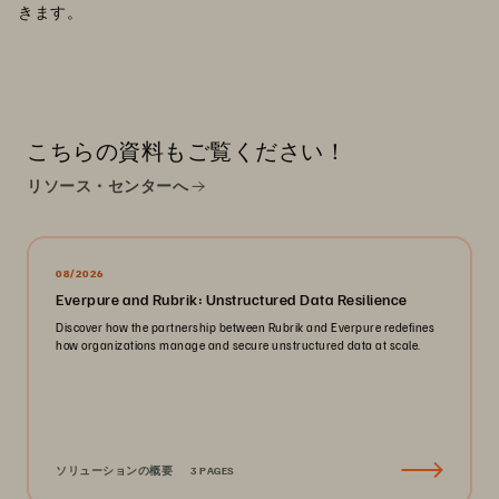
きます。
こちらの資料もご覧ください！
リソース・センターへ
08/2026
Everpure and Rubrik: Unstructured Data Resilience
Discover how the partnership between Rubrik and Everpure redefines
how organizations manage and secure unstructured data at scale.
ソリューションの概要
3 PAGES