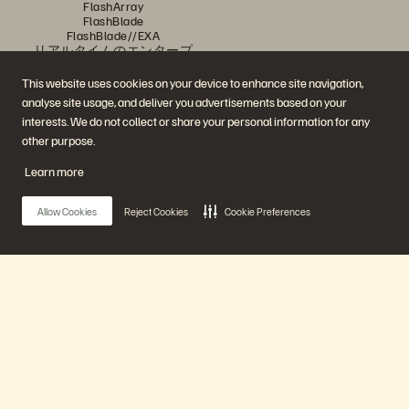
FlashArray
FlashBlade
FlashBlade//EXA
リアルタイムのエンタープ
ライズ・ファイル
Portworx
This website uses cookies on your device to enhance site navigation,
関連リソース
連絡先
analyse site usage, and deliver you advertisements based on your
Pure360 デモ
ご相談・お問い合わせ
interests. We do not collect or share your personal information for any
イベントと Web セミナー
認定プログラム
製品その他の最新情報
脆弱性開示ポリシー
other purpose.
ニュースルーム
ブログ
Learn more
導入事例
お客さまコミュニティ
ナレッジ・用語
Allow Cookies
Reject Cookies
Cookie Preferences
公式 SNS
是非フォローをお願いします！
Main Menu
プラットフォーム
© 2026 Everpure, Inc. 無断転用は禁止されています。
プライバシー・ポリシー
Web サイト利用規約
法務関連
トラスト・センター
クッキー設定
個人情報の販売・共有を拒否
製品