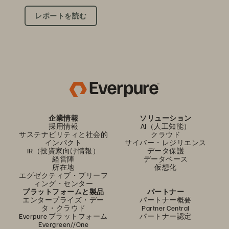
レポートを読む
企業情報
ソリューション
採用情報
AI（人工知能）
サステナビリティと社会的
クラウド
インパクト
サイバー・レジリエンス
IR（投資家向け情報）
データ保護
経営陣
データベース
所在地
仮想化
エグゼクティブ・ブリーフ
ィング・センター
プラットフォームと製品
パートナー
エンタープライズ・デー
パートナー概要
タ・クラウド
Partner Central
Everpure プラットフォーム
パートナー認定
Evergreen//One