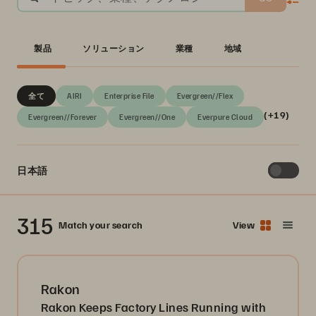
製品
ソリューション
業種
地域
全て
AIRI
Enterprise File
Evergreen//Flex
(+19)
Evergreen//Forever
Evergreen//One
Everpure Cloud
日本語
315
Match your search
View
Rakon
Rakon Keeps Factory Lines Running with