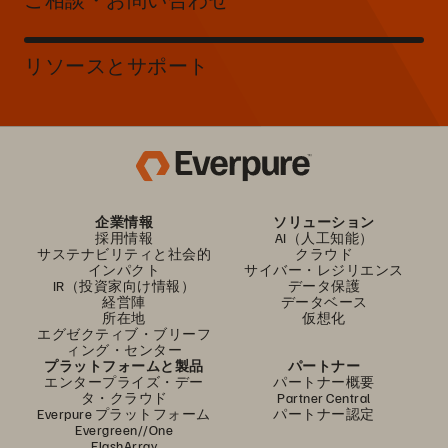
リソースとサポート
企業情報
ソリューション
採用情報
AI（人工知能）
サステナビリティと社会的
クラウド
インパクト
サイバー・レジリエンス
IR（投資家向け情報）
データ保護
経営陣
データベース
所在地
仮想化
エグゼクティブ・ブリーフ
ィング・センター
プラットフォームと製品
パートナー
エンタープライズ・デー
パートナー概要
タ・クラウド
Partner Central
Everpure プラットフォーム
パートナー認定
Evergreen//One
FlashArray