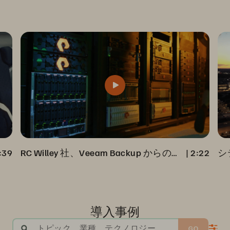
:39
RC Willey 社、Veeam Backup からの完全データ・リカバリを加速
 | 
2:22
導入事例
トピック、業種、テクノロジー
GO