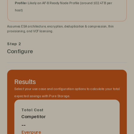
Profile:
Likely an AF-8 Ready Node Profile (around 102.4TB per
host)
Assumes ESA architecture, encryption, deduplication & compression, thin
provisioning, and VCF licensing.
Step 2
Configure
Results
Select your use case and configuration options to calculate your total
expected savings with Pure Storage.
Total Cost
Competitor
--
Everpure