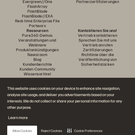
Evergreen//One
Partnerzertifizierungen
FlashArray
FlashBlade
FlashBlade//EXA
Real-time Enterprise File
Portworx
Ressourcen
Kontaktieren Sie uns!
Pure360-Demos
Vertrieb kontaktieren
Veranstaltungen und
Sprechen Sie mit uns
Webinare
Vertrieb anrufen
Produktankündigungen
Zertifizierungen
Newsroom
Richtlinie über die
Blog
Veröffentlichung von
Kundenberichte
Sicherheitslücken
Kunden-Community
Wissensartikel
This website uses cookies on your device to enhance site navigation,
Diskutiere mit
analyse site usage, and deliver you advertisements based on your
Folgen Sie den Everpure Social Media Kanälen
interests. We do not collect or share your personal information for any
other purpose.
Learn more
© 2026 Everpure, Inc. Alle Rechte vorbehalten.
Datenschutz
Nutzungsbedingungen der Website
Rechtliche Hinweise
Impressum
Allow Cookies
Reject Cookies
Cookie Preferences
Vertrauenszentrum
Cookie-Einstellungen