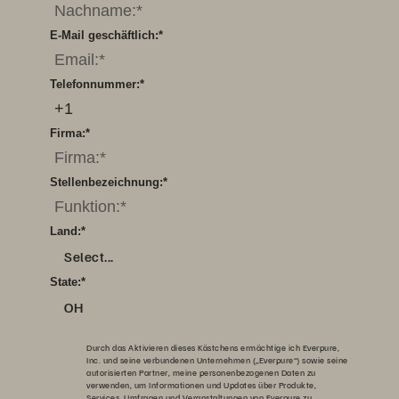
E-Mail geschäftlich:
*
Telefonnummer:
*
Firma:
*
Stellenbezeichnung:
*
Land:
*
Select...
State:
*
OH
Durch das Aktivieren dieses Kästchens ermächtige ich Everpure,
Inc. und seine verbundenen Unternehmen („Everpure“) sowie seine
autorisierten Partner, meine personenbezogenen Daten zu
verwenden, um Informationen und Updates über Produkte,
Services, Umfragen und Veranstaltungen von Everpure zu