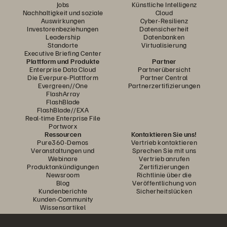
Jobs
Künstliche Intelligenz
Nachhaltigkeit und soziale
Cloud
Auswirkungen
Cyber-Resilienz
Investorenbeziehungen
Datensicherheit
Leadership
Datenbanken
Standorte
Virtualisierung
Executive Briefing Center
Plattform und Produkte
Partner
Enterprise Data Cloud
Partnerübersicht
Die Everpure-Plattform
Partner Central
Evergreen//One
Partnerzertifizierungen
FlashArray
FlashBlade
FlashBlade//EXA
Real-time Enterprise File
Portworx
Ressourcen
Kontaktieren Sie uns!
Pure360-Demos
Vertrieb kontaktieren
Veranstaltungen und
Sprechen Sie mit uns
Webinare
Vertrieb anrufen
Produktankündigungen
Zertifizierungen
Newsroom
Richtlinie über die
Blog
Veröffentlichung von
Kundenberichte
Sicherheitslücken
Kunden-Community
Wissensartikel