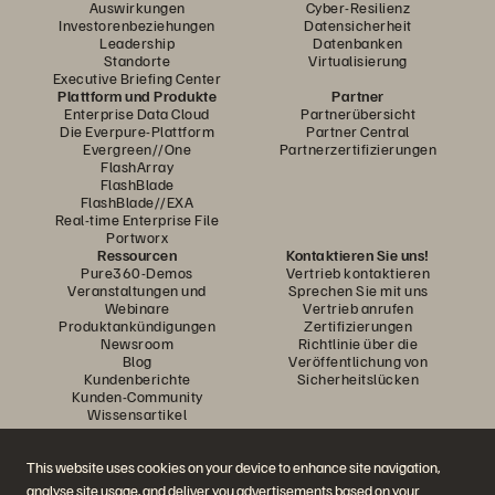
Auswirkungen
Cyber-Resilienz
Investorenbeziehungen
Datensicherheit
Leadership
Datenbanken
Standorte
Virtualisierung
Executive Briefing Center
Plattform und Produkte
Partner
Enterprise Data Cloud
Partnerübersicht
Die Everpure-Plattform
Partner Central
Evergreen//One
Partnerzertifizierungen
FlashArray
FlashBlade
FlashBlade//EXA
Real-time Enterprise File
Portworx
Ressourcen
Kontaktieren Sie uns!
Pure360-Demos
Vertrieb kontaktieren
Veranstaltungen und
Sprechen Sie mit uns
Webinare
Vertrieb anrufen
Produktankündigungen
Zertifizierungen
Newsroom
Richtlinie über die
Blog
Veröffentlichung von
Kundenberichte
Sicherheitslücken
Kunden-Community
Wissensartikel
This website uses cookies on your device to enhance site navigation,
Diskutiere mit
analyse site usage, and deliver you advertisements based on your