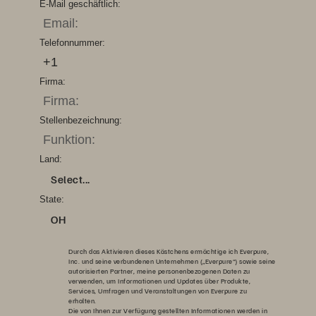
E-Mail geschäftlich:
Telefonnummer:
Firma:
Stellenbezeichnung:
Land:
Select...
State:
OH
Durch das Aktivieren dieses Kästchens ermächtige ich Everpure,
Inc. und seine verbundenen Unternehmen („Everpure“) sowie seine
autorisierten Partner, meine personenbezogenen Daten zu
verwenden, um Informationen und Updates über Produkte,
Services, Umfragen und Veranstaltungen von Everpure zu
erhalten.
Die von Ihnen zur Verfügung gestellten Informationen werden in