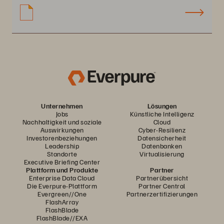
Unternehmen
Lösungen
Jobs
Künstliche Intelligenz
Nachhaltigkeit und soziale
Cloud
Auswirkungen
Cyber-Resilienz
Investorenbeziehungen
Datensicherheit
Leadership
Datenbanken
Standorte
Virtualisierung
Executive Briefing Center
Plattform und Produkte
Partner
Enterprise Data Cloud
Partnerübersicht
Die Everpure-Plattform
Partner Central
Evergreen//One
Partnerzertifizierungen
FlashArray
FlashBlade
FlashBlade//EXA