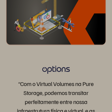
“Com
o
Virtual
Volumes
na
Pure
Storage,
podemos
transitar
perfeitamente
entre
nossa
infraestrutura
física
e
virtual,
e
as