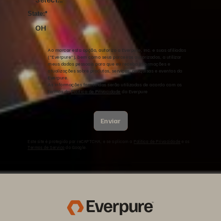
State:
*
OH
Ao marcar esta opção, autorizo a Everpure, Inc. e suas afiliadas
("Everpure"), bem como seus parceiros autorizados, a utilizar
meus dados pessoais para que eu receba informações e
atualizações sobre produtos, serviços, pesquisas e eventos da
Everpure.
As informações fornecidas serão utilizadas de acordo com os
termos da
Política de Privacidade
da Everpure
Enviar
Este site é protegido por reCAPTCHA, e se aplicam a
Política de Privacidade
e os
Termos de Serviço
do Google.