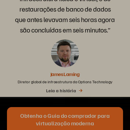
restaurações
de
banco
de
dados
que
antes
levavam
seis
horas
agora
são
concluídas
em
seis
minutos.”
James Laming
Diretor global de infraestrutura da Options Technology
Leia a história
Obtenha o Guia do comprador para
virtualização moderna