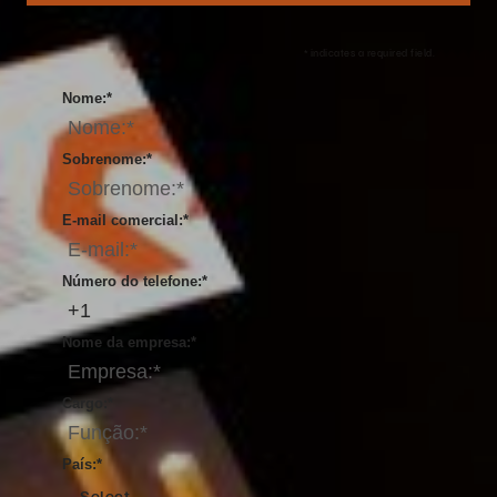
*
indicates a required field.
Nome:
*
Sobrenome:
*
E-mail comercial:
*
Número do telefone:
*
Nome da empresa:
*
Cargo:
*
País:
*
Select...