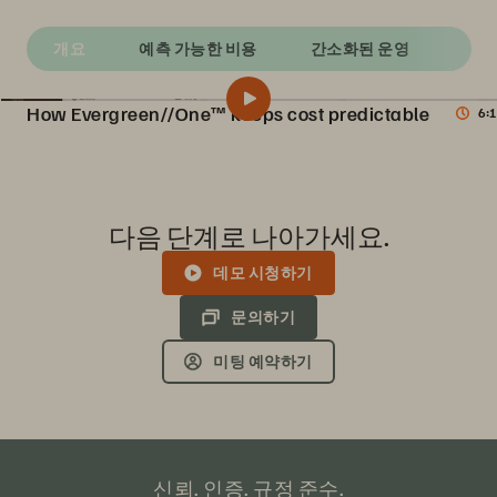
개요
예측 가능한 비용
간소화된 운영
가상
How Evergreen//One™ keeps cost predictable
6:1
Introduction to Evergreen//One
공유
Discover how Evergreen//One combines the flexibility and scaling of a storage-as-a-service (STaaS) subscription with the industry’s highest number of guaranteed SLAs.
다음 단계로 나아가세요.
데모 시청하기
문의하기
미팅 예약하기
신뢰. 인증. 규정 준수.