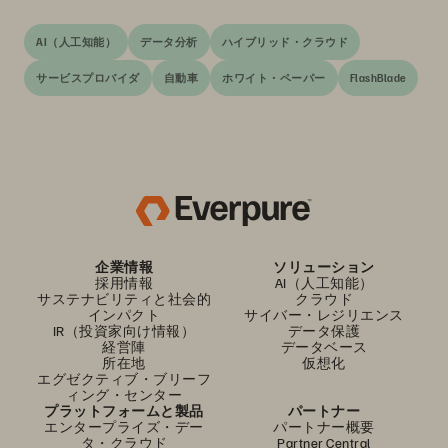
AI（人工知能）
データ分析
ハイブリッド・クラウド
サービスプロバイダ
自動車
ホワイト・ペーパー
FlashBlade
企業情報
ソリューション
採用情報
AI（人工知能）
サステナビリティと社会的
クラウド
インパクト
サイバー・レジリエンス
IR（投資家向け情報）
データ保護
経営陣
データベース
所在地
仮想化
エグゼクティブ・ブリーフ
ィング・センター
プラットフォームと製品
パートナー
エンタープライズ・デー
パートナー概要
タ・クラウド
Partner Central