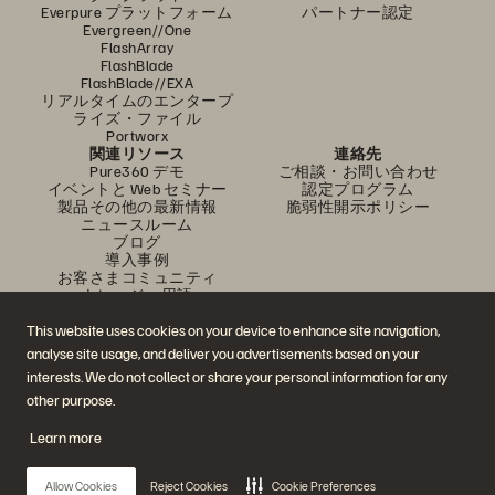
Everpure プラットフォーム
パートナー認定
Evergreen//One
FlashArray
FlashBlade
FlashBlade//EXA
リアルタイムのエンタープ
ライズ・ファイル
Portworx
関連リソース
連絡先
Pure360 デモ
ご相談・お問い合わせ
イベントと Web セミナー
認定プログラム
製品その他の最新情報
脆弱性開示ポリシー
ニュースルーム
ブログ
導入事例
お客さまコミュニティ
ナレッジ・用語
This website uses cookies on your device to enhance site navigation,
analyse site usage, and deliver you advertisements based on your
公式 SNS
interests. We do not collect or share your personal information for any
是非フォローをお願いします！
other purpose.
Learn more
© 2026 Everpure, Inc. 無断転用は禁止されています。
Allow Cookies
Reject Cookies
Cookie Preferences
プライバシー・ポリシー
Web サイト利用規約
法務関連
トラスト・センター