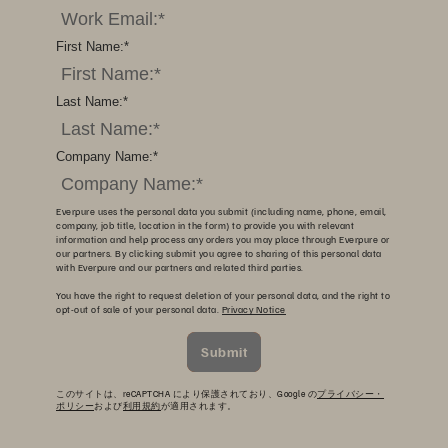
First Name:
*
Last Name:
*
Company Name:
*
Everpure uses the personal data you submit (including name, phone, email,
company, job title, location in the form) to provide you with relevant
information and help process any orders you may place through Everpure or
our partners. By clicking submit you agree to sharing of this personal data
with Everpure and our partners and related third parties.
You have the right to request deletion of your personal data, and the right to
opt-out of sale of your personal data.
Privacy Notice
Submit
このサイトは、reCAPTCHA により保護されており、Google の
プライバシー・
ポリシー
および
利用規約
が適用されます。