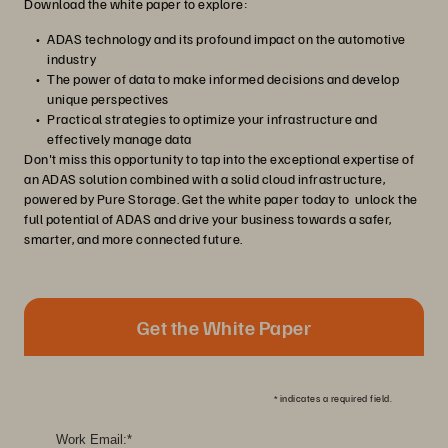
Download the white paper to explore:
ADAS technology and its profound impact on the automotive
industry
The power of data to make informed decisions and develop
unique perspectives
Practical strategies to optimize your infrastructure and
effectively manage data
Don't miss this opportunity to tap into the exceptional expertise of
an ADAS solution combined with a solid cloud infrastructure,
powered by Pure Storage. Get the white paper today to unlock the
full potential of ADAS and drive your business towards a safer,
smarter, and more connected future.
Get the White Paper
*
indicates a required field.
Work Email:
*