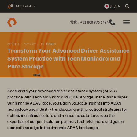
My Updates
JP / JA
1
営業：+81 800 976 6494
ホワイト・ペーパー, 12 PAGES
Transform Your Advanced Driver Assistance
System Practice with Tech Mahindra and
Pure Storage
Accelerate your advanced driver assistance system (ADAS)
practice with Tech Mahindra and Pure Storage. In the white paper
Winning the ADAS Race, you’ll gain valuable insights into ADAS
technology and industry trends, along with practical strategies for
optimizing infrastructure and managing data. Leverage the
expertise of our joint solution partner, Tech Mahindra and gain a
competitive edge in the dynamic ADAS landscape.